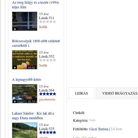
Az öreg hölgy és a testőr (1994)
teljes film
13 éve
Látták:511
Jedlik
Bölcsességek 1800 előtt született
szerzőktől 1
13 éve
Látták:552
Jedlik
03:02
A legnagyobb kérés
13 éve
Látták:564
LEÍRÁS
VIDEÓ BEÁGYAZÁS
gicziterezia
02:53
Címkék:
Lakner Sándor - Kis lak áll a
nagy Duna mentében
Kategória:
Saját
13 éve
Látták:525
Feltöltötte:
Giczi Terézia
|
14 éve
giczip
Látta 457 ember.