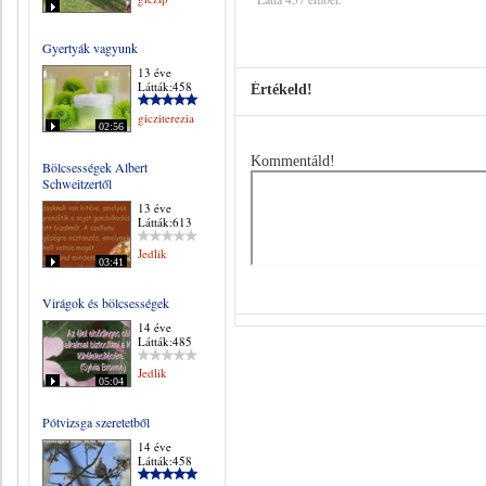
Gyertyák vagyunk
13 éve
Látták:458
Értékeld!
gicziterezia
02:56
Kommentáld!
Bölcsességek Albert
Schweitzertől
13 éve
Látták:613
Jedlik
03:41
Virágok és bölcsességek
14 éve
Látták:485
Jedlik
05:04
Pótvizsga szeretetből
14 éve
Látták:458