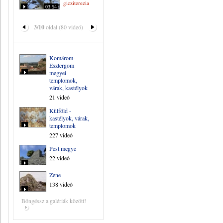
gicziterezia
03:54
3/10
oldal (80 videó)
Komárom-
Esztergom
megyei
templomok,
várak, kastélyok
21 videó
Külföld -
kastélyok, várak,
templomok
227 videó
Pest megye
22 videó
Zene
138 videó
Böngéssz a galériák között!