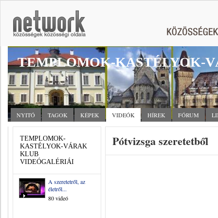
TEMPLOMOK-KASTÉLYOK-V
NYITÓ
TAGOK
KÉPEK
VIDEÓK
HÍREK
FÓRUM
L
Pótvizsga szeretetből
TEMPLOMOK-
KASTÉLYOK-VÁRAK
KLUB
VIDEÓGALÉRIÁI
A szeretetről, az
életről...
80 videó