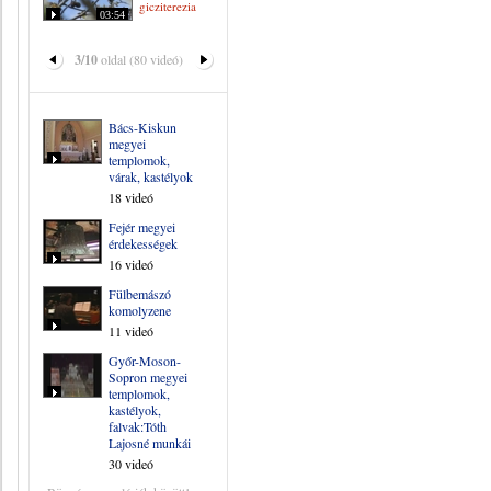
gicziterezia
03:54
3/10
oldal (80 videó)
Bács-Kiskun
megyei
templomok,
várak, kastélyok
18 videó
Fejér megyei
érdekességek
16 videó
Fülbemászó
komolyzene
11 videó
Győr-Moson-
Sopron megyei
templomok,
kastélyok,
falvak:Tóth
Lajosné munkái
30 videó