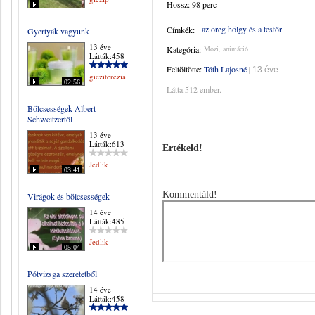
Hossz: 98 perc
az öreg hölgy és a testőr
Címkék:
Gyertyák vagyunk
13 éve
Kategória:
Mozi, animáció
Látták:458
Feltöltötte:
Tóth Lajosné
|
13 éve
gicziterezia
02:56
Látta 512 ember.
Bölcsességek Albert
Schweitzertől
13 éve
Látták:613
Értékeld!
Jedlik
03:41
Kommentáld!
Virágok és bölcsességek
14 éve
Látták:485
Jedlik
05:04
Pótvizsga szeretetből
14 éve
Látták:458