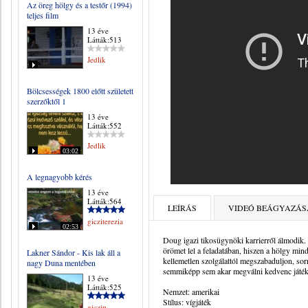
Az öreg hölgy és a testőr (1994)
teljes film
13 éve
Látták:513
Jedlik
Bölcsességek 1800 előtt született
szerzőktől 1
13 éve
Látták:552
Jedlik
03:02
A legnagyobb kérés
13 éve
Látták:564
LEÍRÁS
VIDEÓ BEÁGYAZÁS
gicziterezia
02:53
Doug igazi tikosügynöki karrierről álmodik
örömet lel a feladatában, hiszen a hölgy mind
Lakner Sándor - Kis lak áll a
kellemetlen szolgálattól megszabaduljon, so
nagy Duna mentében
semmiképp sem akar megválni kedvenc játéks
13 éve
Látták:525
Nemzet: amerikai
Stílus: vígjáték
giczip