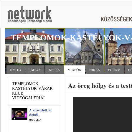
TEMPLOMOK-KASTÉLYOK-V
NYITÓ
TAGOK
KÉPEK
VIDEÓK
HÍREK
FÓRUM
L
Az öreg hölgy és a testő
TEMPLOMOK-
KASTÉLYOK-VÁRAK
KLUB
VIDEÓGALÉRIÁI
A szeretetről, az
életről...
80 videó