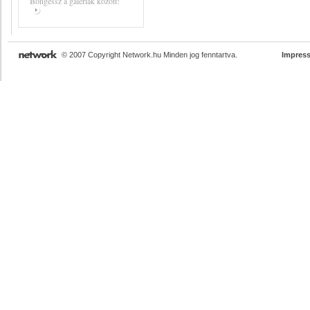
Böngéssz a galériák között!
© 2007 Copyright Network.hu Minden jog fenntartva.
Impres