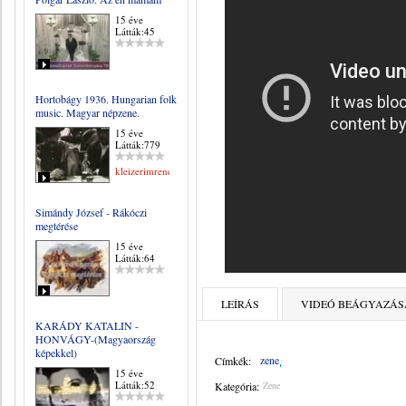
15 éve
Látták:45
Hortobágy 1936. Hungarian folk
music. Magyar népzene.
15 éve
Látták:779
kleizerimrene
Simándy József - Rákóczi
megtérése
15 éve
Látták:64
LEÍRÁS
VIDEÓ BEÁGYAZÁS
KARÁDY KATALIN -
HONVÁGY-(Magyaország
képekkel)
zene
Címkék:
15 éve
Látták:52
Kategória:
Zene