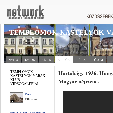
TEMPLOMOK-KASTÉLYOK-V
NYITÓ
TAGOK
KÉPEK
VIDEÓK
HÍREK
FÓRUM
L
Hortobágy 1936. Hunga
TEMPLOMOK-
KASTÉLYOK-VÁRAK
Magyar népzene.
KLUB
VIDEÓGALÉRIÁI
Zene
138 videó
Polgár László: Az én mamám