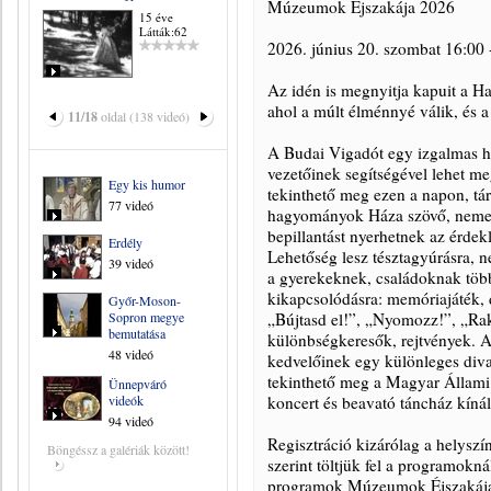
Mú­ze­u­mok Éj­sza­ká­ja 2026
15 éve
Látták:62
2026. június 20. szombat 16:00 
Az idén is megnyitja kapuit a
ahol a múlt élménnyé válik, és 
11/18
oldal (138 videó)
A Budai Vigadót egy izgalmas 
vezetőinek segítségével lehet m
Egy kis humor
tekinthető meg ezen a napon, tárl
77 videó
hagyományok Háza szövő, nemezk
bepillantást nyerhetnek az érde
Erdély
Lehetőség lesz tésztagyúrásra, 
39 videó
a gyerekeknek, családoknak több
kikapcsolódásra: memóriajáték, d
Győr-Moson-
Sopron megye
„Bújtasd el!”, „Nyomozz!”, „Rakd
bemutatása
különbségkeresők, rejtvények. A
48 videó
kedvelőinek egy különleges div
tekinthető meg a Magyar Állami
Ünnepváró
videók
koncert és beavató táncház kínál 
94 videó
Regisztráció kizárólag a helyszí
Böngéssz a galériák között!
szerint töltjük fel a programokn
programok Múzeumok Éjszakája 