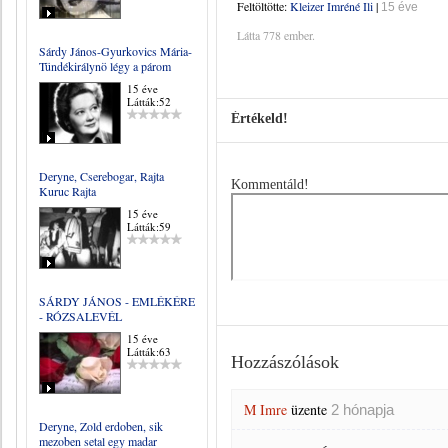
Feltöltötte:
Kleizer Imréné Ili
|
15 éve
Látta 778 ember.
Sárdy János-Gyurkovics Mária-
Tündékirálynö légy a párom
15 éve
Látták:52
Értékeld!
Deryne, Cserebogar, Rajta
Kommentáld!
Kuruc Rajta
15 éve
Látták:59
SÁRDY JÁNOS - EMLÉKÉRE
- RÓZSALEVÉL
15 éve
Látták:63
Hozzászólások
M Imre
üzente
2 hónapja
Deryne, Zold erdoben, sik
mezoben setal egy madar