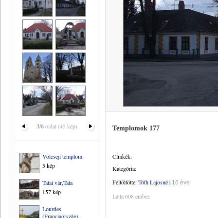
3/6
oldal (45 kép)
Templomok 177
Völcseji templom
Címkék:
5 kép
Kategória:
Feltöltötte:
Tóth Lajosné
|
Tatai vár,Tata
16 éve
157 kép
Látta 608 ember.
Lourdes
(Franciaország)