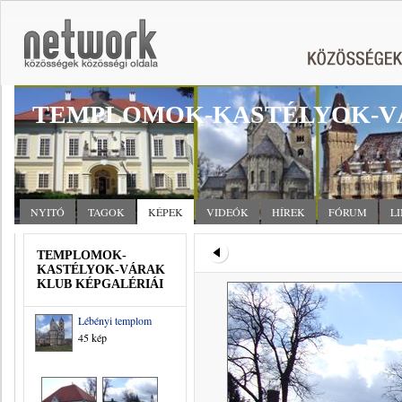
TEMPLOMOK-KASTÉLYOK-V
NYITÓ
TAGOK
KÉPEK
VIDEÓK
HÍREK
FÓRUM
L
TEMPLOMOK-
KASTÉLYOK-VÁRAK
KLUB KÉPGALÉRIÁI
Lébényi templom
45 kép