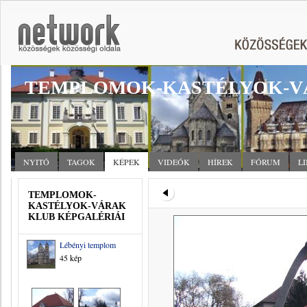
TEMPLOMOK-KASTÉLYOK-V
NYITÓ
TAGOK
KÉPEK
VIDEÓK
HÍREK
FÓRUM
L
TEMPLOMOK-
KASTÉLYOK-VÁRAK
KLUB KÉPGALÉRIÁI
Lébényi templom
45 kép