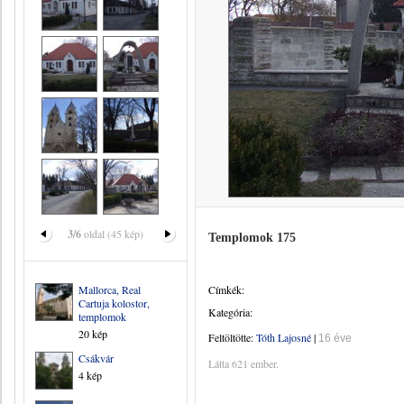
3/6
oldal (45 kép)
Templomok 175
Mallorca, Real
Címkék:
Cartuja kolostor,
Kategória:
templomok
20 kép
Feltöltötte:
Tóth Lajosné
|
16 éve
Csákvár
Látta 621 ember.
4 kép