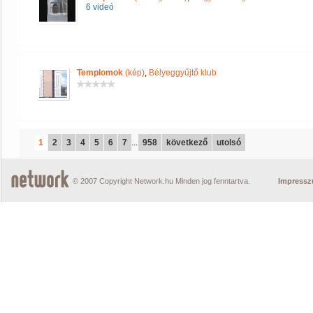
6 videó
Templomok
(kép)
,
Bélyeggyűjtő klub
1
2
3
4
5
6
7
...
958
következő
utolsó
© 2007 Copyright Network.hu Minden jog fenntartva.
Impress