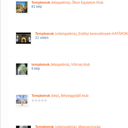
Templomok
(képgaléria)
,
Ókori Egyiptom Klub
81 kép
Templomok
(videógaléria)
,
Erdélyi keresztények-HATÁRO
22 videó
templomok
(képgaléria)
,
Völcsej klub
9 kép
Templomok
(kép)
,
Bélyeggyűjtő klub
Templomok
(videógaléria)
,
Magyarország