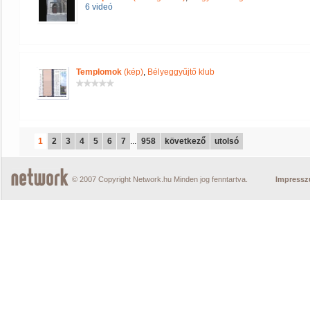
6 videó
Templomok
(kép)
,
Bélyeggyűjtő klub
1
2
3
4
5
6
7
...
958
következő
utolsó
© 2007 Copyright Network.hu Minden jog fenntartva.
Impress