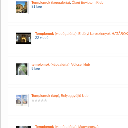
Templomok
(képgaléria)
,
Ókori Egyiptom Klub
81 kép
Templomok
(videógaléria)
,
Erdélyi keresztények-HATÁRO
22 videó
templomok
(képgaléria)
,
Völcsej klub
9 kép
Templomok
(kép)
,
Bélyeggyűjtő klub
Templomok
(videógaléria)
,
Magyarország