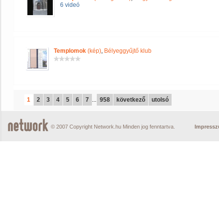
6 videó
Templomok
(kép)
,
Bélyeggyűjtő klub
1
2
3
4
5
6
7
...
958
következő
utolsó
© 2007 Copyright Network.hu Minden jog fenntartva.
Impress