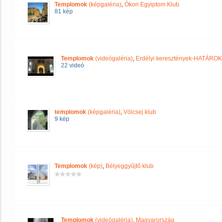
Templomok
(képgaléria)
,
Ókori Egyiptom Klub
81 kép
Templomok
(videógaléria)
,
Erdélyi keresztények-HATÁRO
22 videó
templomok
(képgaléria)
,
Völcsej klub
9 kép
Templomok
(kép)
,
Bélyeggyűjtő klub
Templomok
(videógaléria)
,
Magyarország