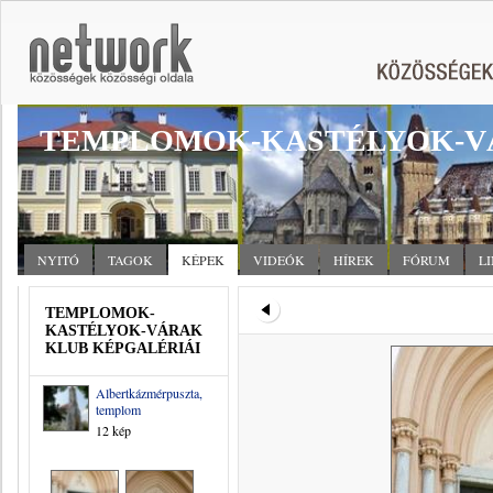
TEMPLOMOK-KASTÉLYOK-V
NYITÓ
TAGOK
KÉPEK
VIDEÓK
HÍREK
FÓRUM
L
TEMPLOMOK-
KASTÉLYOK-VÁRAK
KLUB KÉPGALÉRIÁI
Albertkázmérpuszta,
templom
12 kép