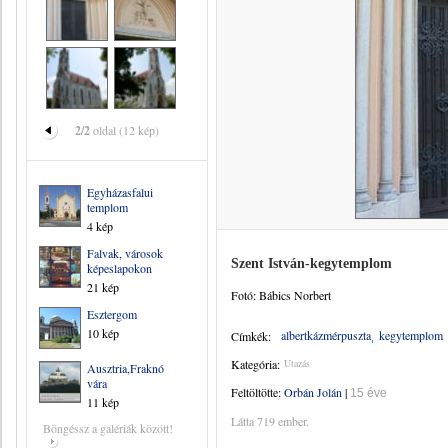
2/2
oldal (12 kép)
Egyházasfalui
templom
4 kép
Falvak, városok
Szent István-kegytemplom
képeslapokon
21 kép
Fotó: Bábics Norbert
Esztergom
10 kép
albertkázmérpuszta
kegytemplom
Címkék:
Kategória:
Utazás
Ausztria,Fraknó
vára
Feltöltötte:
Orbán Jolán
|
15 éve
11 kép
Látta 719 ember.
Böngéssz a galériák között!