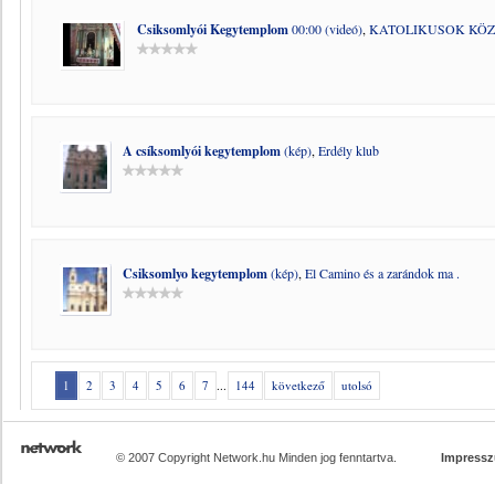
Csiksomlyói Kegytemplom
00:00 (videó)
,
KATOLIKUSOK KÖ
A csíksomlyói kegytemplom
(kép)
,
Erdély klub
Csiksomlyo kegytemplom
(kép)
,
El Camino és a zarándok ma .
1
2
3
4
5
6
7
...
144
következő
utolsó
© 2007 Copyright Network.hu Minden jog fenntartva.
Impress