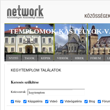
TEMPLOMOK-KASTÉLYOK-V
NYITÓ
TAGOK
KÉPEK
VIDEÓK
HÍREK
FÓRUM
L
KEGYTEMPLOM TALÁLATOK
Keresés szűkítése
Kulcsszavak:
Kép
Képgaléria
Videó
Videógaléria
Blog
Fóru