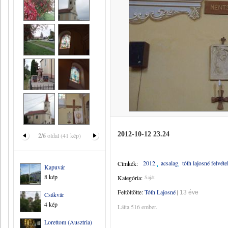
2012-10-12 23.24
2/6
oldal (41 kép)
2012.
acsalag
tóth lajosné felvéte
Címkék:
Kapuvár
8 kép
Kategória:
Saját
Feltöltötte:
Tóth Lajosné
|
13 éve
Csákvár
4 kép
Látta 516 ember.
Lorettom (Ausztria)