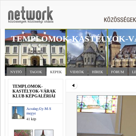
TEMPLOMOK-KASTÉLYOK-V
NYITÓ
TAGOK
KÉPEK
VIDEÓK
HÍREK
FÓRUM
L
TEMPLOMOK-
KASTÉLYOK-VÁRAK
KLUB KÉPGALÉRIÁI
Acsalag,Gy-M-S
megye
41 kép