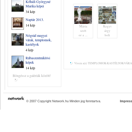
Kőhidi Györgyné
Marika képei
34 kép
Naptár 2013.
14 kép
Mária
Kegyt
szob
árgy
or a ...
bolt
Nógrád megyei
várak, templomok,
kastélyok
4 kép
Rábaszentmiklósi
képek
Vissza a(z) TEMPLOMOK-KASTÉLYOK-VÁRAK 
14 kép
Böngéssz a galériák között!
© 2007 Copyright Network.hu Minden jog fenntartva.
Impres