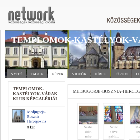
TEMPLOMOK-KASTÉLYOK-V
NYITÓ
TAGOK
KÉPEK
VIDEÓK
HÍREK
FÓRUM
L
TEMPLOMOK-
MEDJUGORJE-BOSZNIA-HERCE
KASTÉLYOK-VÁRAK
KLUB KÉPGALÉRIÁI
Medjugorje-
Bosznia-
Hercegovina
8 kép
Szaba
Szine
Má
dtéri
s üve
sz
mise
gabla...
o