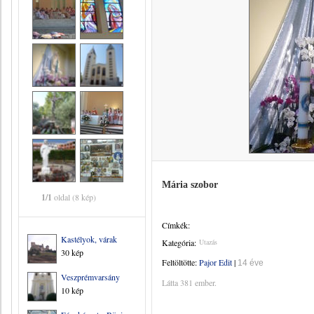
Mária szobor
1/1
oldal (8 kép)
Címkék:
Kastélyok, várak
Kategória:
Utazás
30 kép
Feltöltötte:
Pajor Edit
|
14 éve
Veszprémvarsány
Látta 381 ember.
10 kép