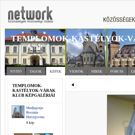
TEMPLOMOK-KASTÉLYOK-V
NYITÓ
TAGOK
KÉPEK
VIDEÓK
HÍREK
FÓRUM
L
TEMPLOMOK-
KASTÉLYOK-VÁRAK
KLUB KÉPGALÉRIÁI
Medjugorje-
Bosznia-
Hercegovina
8 kép