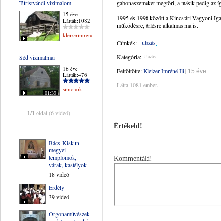
Túristvándi vizimalom
gabonaszemeket megtöri, a másik pedig az így
15 éve
1995 és 1998 között a Kincstári Vagyoni Igaz
Látták:1082
működésre, őrlésre alkalmas ma is.
kleizerimrene
utazás
Címkék:
Kategória:
Utazás
Séd vizimalmai
16 éve
Feltöltötte:
Kleizer Imréné Ili
|
15 éve
Látták:476
Látta 1081 ember.
simonok
01:39
1/1
oldal (6 videó)
Értékeld!
Bács-Kiskun
megyei
templomok,
Kommentáld!
várak, kastélyok
18 videó
Erdély
39 videó
Orgonaművészek,