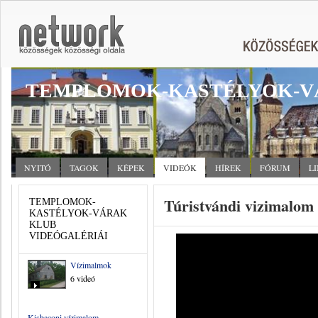
TEMPLOMOK-KASTÉLYOK-V
NYITÓ
TAGOK
KÉPEK
VIDEÓK
HÍREK
FÓRUM
L
Túristvándi vizimalom
TEMPLOMOK-
KASTÉLYOK-VÁRAK
KLUB
VIDEÓGALÉRIÁI
Vízimalmok
6 videó
Kisbaconi vízimalom,