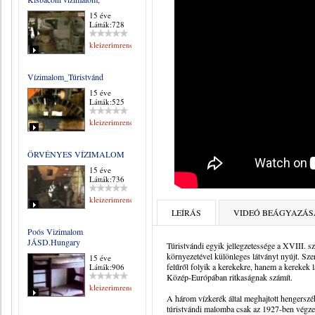
15 éve
Látták:728
kleizerimrene
Vízimalom_Túristvánd
15 éve
Látták:525
kleizerimrene
ÖRVÉNYES VÍZIMALOM
15 éve
Látták:736
kleizerimrene
LEÍRÁS
VIDEÓ BEÁGYAZÁS
Poós Vizimalom
JÁSD.Hungary
Túristvándi egyik jellegzetessége a XVIII. 
környezetével különleges látványt nyújt. Szer
15 éve
felűről folyik a kerekekre, hanem a kerekek 
Látták:906
Közép-Európában ritkaságnak számít.
kleizerimrene
A három vízkerék által meghajtott hengerszé
túristvándi malomba csak az 1927-ben végzet