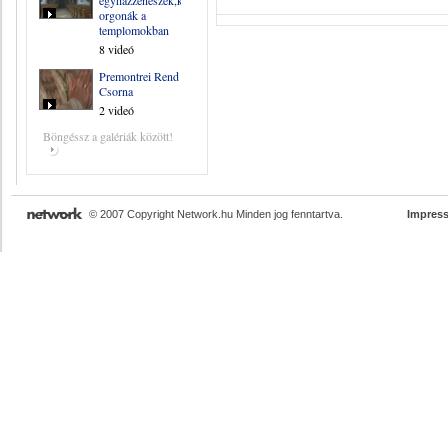
egyházzenészek,kántorok,
orgonák a
templomokban
8 videó
Premontrei Rend
Csorna
2 videó
Böngéssz a galériák között!
© 2007 Copyright Network.hu Minden jog fenntartva.
Impres