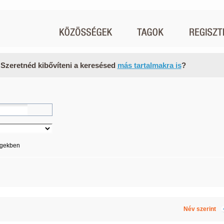
 Szeretnéd kibővíteni a keresésed
más tartalmakra is
?
égekben
Név szerint