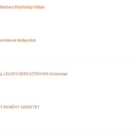
,
Barbacs Közösségi Oldala
ormátusok klubja klub
)
,
LELKES KERESZTÉNYEK közössége
IT REMÉNY SZERETET