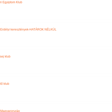
ri Egyiptom Klub
,
Erdélyi keresztények-HATÁROK NÉLKÜL
sej klub
tő klub
,
Magyarország