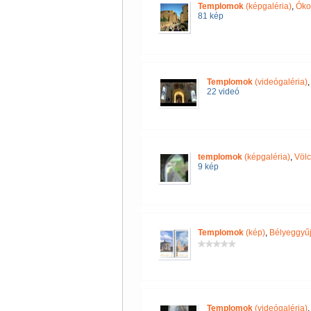
Templomok
(képgaléria)
,
Óko
81 kép
Templomok
(videógaléria)
22 videó
templomok
(képgaléria)
,
Völc
9 kép
Templomok
(kép)
,
Bélyeggyűj
Templomok
(videógaléria)