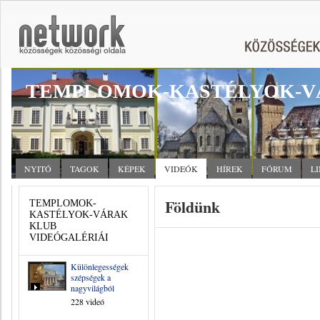
TEMPLOMOK-KASTÉLYOK-V
NYITÓ
TAGOK
KÉPEK
VIDEÓK
HÍREK
FÓRUM
L
Földünk
TEMPLOMOK-
KASTÉLYOK-VÁRAK
KLUB
VIDEÓGALÉRIÁI
Különlegességek,
szépségek a
nagyvilágból
228 videó