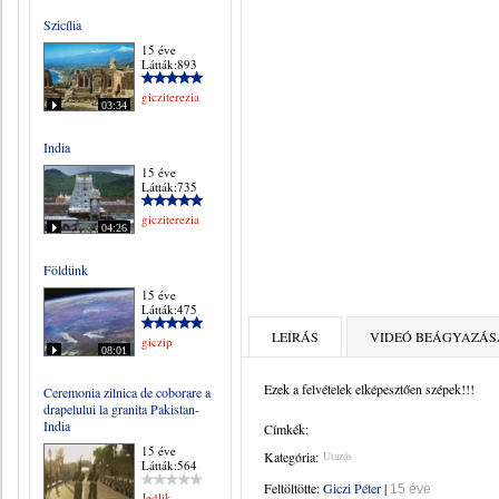
Szicília
15 éve
Látták:893
gicziterezia
03:34
India
15 éve
Látták:735
gicziterezia
04:26
Földünk
15 éve
Látták:475
LEÍRÁS
VIDEÓ BEÁGYAZÁS
giczip
08:01
Ezek a felvételek elképesztően szépek!!!
Ceremonia zilnica de coborare a
drapelului la granita Pakistan-
India
Címkék:
15 éve
Kategória:
Utazás
Látták:564
Feltöltötte:
Giczi Péter
|
15 éve
Jedlik