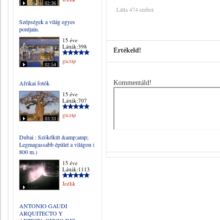
02:36
Látta 474 ember.
Szépségek a világ egyes
pontjain.
15 éve
Látták:398
Értékeld!
giczip
02:54
Afrikai fotók
Kommentáld!
15 éve
Látták:707
giczip
03:33
Dubai : Szökőkút &amp;amp;
Legmagassabb épület a világon (
800 m.)
15 éve
Látták:1113
Jedlik
ANTONIO GAUDI
ARQUITECTO Y