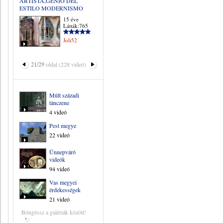
ARTISTA,GENIO DEL
ESTILO MODERNISMO
15 éve
Látták:765
Joli52
21/29
oldal (228 videó)
Múlt századi
tánczene
4 videó
Pest megye
22 videó
Ünnepváró
videók
94 videó
Vas megyei
érdekességek
21 videó
Böngéssz a galériák között!