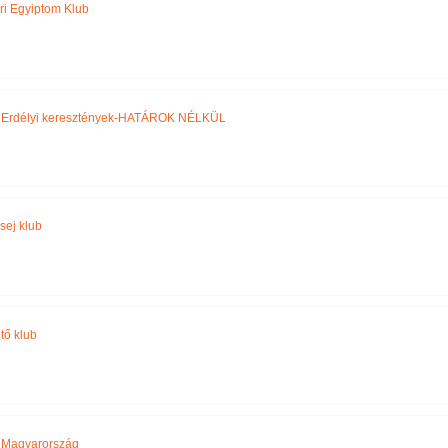
ri Egyiptom Klub
,
Erdélyi keresztények-HATÁROK NÉLKÜL
sej klub
tő klub
,
Magyarország