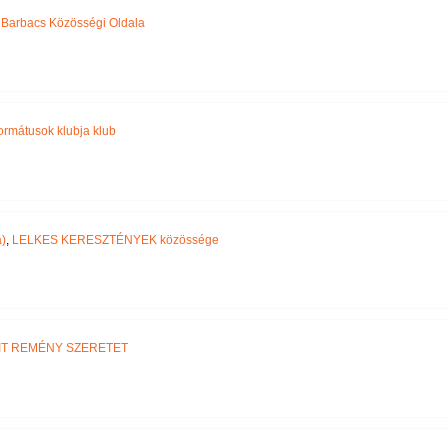
,
Barbacs Közösségi Oldala
ormátusok klubja klub
)
,
LELKES KERESZTÉNYEK közössége
IT REMÉNY SZERETET