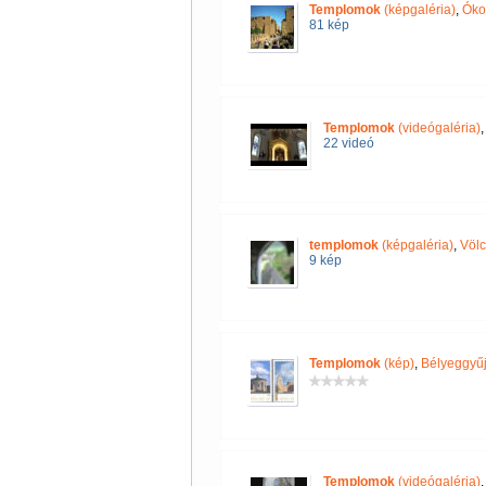
Templomok
(képgaléria)
,
Óko
81 kép
Templomok
(videógaléria)
22 videó
templomok
(képgaléria)
,
Völc
9 kép
Templomok
(kép)
,
Bélyeggyűj
Templomok
(videógaléria)