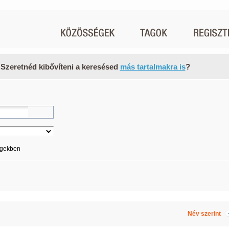
 Szeretnéd kibővíteni a keresésed
más tartalmakra is
?
égekben
Név szerint