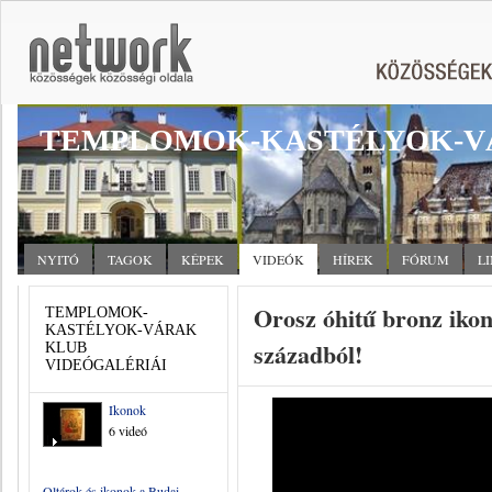
TEMPLOMOK-KASTÉLYOK-V
NYITÓ
TAGOK
KÉPEK
VIDEÓK
HÍREK
FÓRUM
L
Orosz óhitű bronz iko
TEMPLOMOK-
KASTÉLYOK-VÁRAK
századból!
KLUB
VIDEÓGALÉRIÁI
Ikonok
6 videó
Oltárok és ikonok a Budai