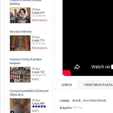
Klubban
15 éve
Látták:639
kleizerimrene
Russian Orthodox
15 éve
Látták:779
kleizerimrene
Szerencsi Görög Katolikus
templom
15 éve
Látták:742
Joli52
LEÍRÁS
VIDEÓ BEÁGYAZÁS
Gyergyószentmiklósi Könnyező
Mária-ikon
15 éve
ikonok
orosz bronz ikonok
Címkék:
Látták:980
Kategória:
Művészet
Joli52