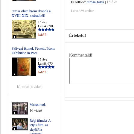
Feltöltötte:
Orbán Jolán
|
15 éve
Látta 689 ember.
Orosz óhitű bronz ikonok a
XVIII-XIX. századból!
15 éve
Látták:690
Joli52
Értékeld!
Szliveni ikonok Pécsett / Icons
Exhibition in Pécs
Kommentáld!
15 éve
Látták:673
Joli52
1/1
oldal (6 videó)
Múzeumok
16 videó
Régi filmek( A
teljes film, az
elejétől a
végéig!!)