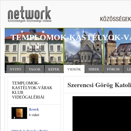
TEMPLOMOK-KASTÉLYOK-V
NYITÓ
TAGOK
KÉPEK
VIDEÓK
HÍREK
FÓRUM
L
Szerencsi Görög Katol
TEMPLOMOK-
KASTÉLYOK-VÁRAK
KLUB
VIDEÓGALÉRIÁI
Ikonok
6 videó
Oltárok és ikonok a Budai