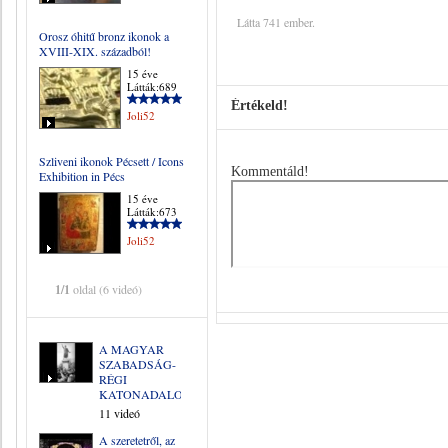
Látta 741 ember.
Orosz óhitű bronz ikonok a
XVIII-XIX. századból!
15 éve
Látták:689
Értékeld!
Joli52
Szliveni ikonok Pécsett / Icons
Kommentáld!
Exhibition in Pécs
15 éve
Látták:673
Joli52
1/1
oldal (6 videó)
A MAGYAR
SZABADSÁG-
RÉGI
KATONADALOK
11 videó
A szeretetről, az