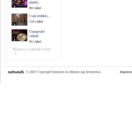
életről...
80 videó
Csak érdekes...
124 videó
Ünnepváró
videók
94 videó
Böngéssz a galériák között!
© 2007 Copyright Network.hu Minden jog fenntartva.
Impres