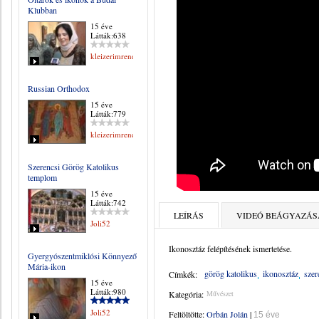
Klubban
15 éve
Látták:638
kleizerimrene
Russian Orthodox
15 éve
Látták:779
kleizerimrene
Szerencsi Görög Katolikus
templom
15 éve
Látták:742
LEÍRÁS
VIDEÓ BEÁGYAZÁS
Joli52
Ikonosztáz felépítésének ismertetése.
Gyergyószentmiklósi Könnyező
Mária-ikon
görög katolikus
ikonosztáz
szer
Címkék:
15 éve
Látták:980
Kategória:
Művészet
Joli52
Feltöltötte:
Orbán Jolán
|
15 éve