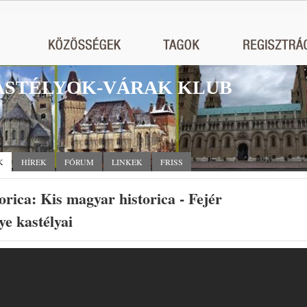
STÉLYOK-VÁRAK KLUB
K
HÍREK
FÓRUM
LINKEK
FRISS
orica: Kis magyar historica - Fejér
e kastélyai