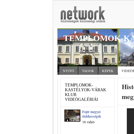
TEMPLOMOK-KA
NYITÓ
TAGOK
KÉPEK
VIDEÓ
Hist
TEMPLOMOK-
KASTÉLYOK-VÁRAK
megy
KLUB
VIDEÓGALÉRIÁI
Fejér megyei
érdekességek
16 videó