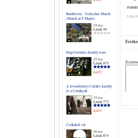
Feltölt
Beethoven - Yorkscher March
Látta 9
(March in F Major)
15 éve
Látták:50
Értéke
Dégi Festetics-kastély.wmv
15 éve
Komme
Látták:875
Joli52
A lovasberényi Cziráky-kastély
és a Czirákyak
15 éve
Látták:772
Joli52
Csókakői vár
16 éve
Látták:874