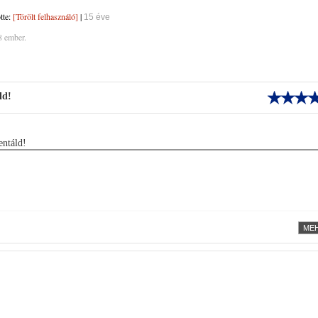
ötte:
[Törölt felhasználó]
|
15 éve
8 ember.
ld!
ntáld!