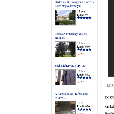
Historica: Kis magyar historica -
Fejér megye kastélyai
15 éve
Látták:98
Csákvár, Esterházy kastély,
Hungary
15 éve
Látták:969
Joli52
Székesfehérvár, Bory-vár
15 éve
Látták:662
Joli52
LEÍR
A magyaralmási református
templom.
KÖSZÖ
15 éve
Látták:670
Címkék
Kategór
Joli52