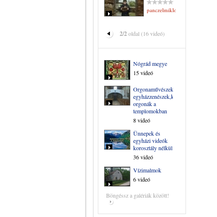
panczelmiklosne
2/2
oldal (16 videó)
Nógrád megye
15 videó
Orgonaművészek,
egyházzenészek,kántorok,
orgonák a
templomokban
8 videó
Ünnepek és
egyházi videók
korosztály nélkül
36 videó
Vízimalmok
6 videó
Böngéssz a galériák között!