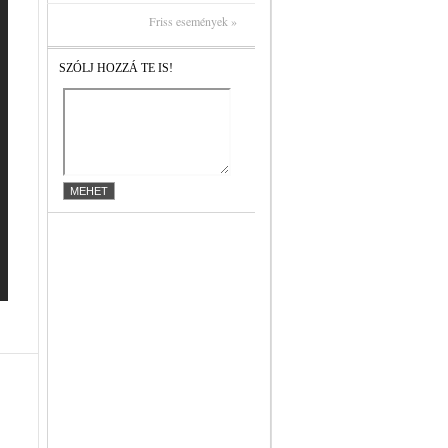
Friss események »
SZÓLJ HOZZÁ TE IS!