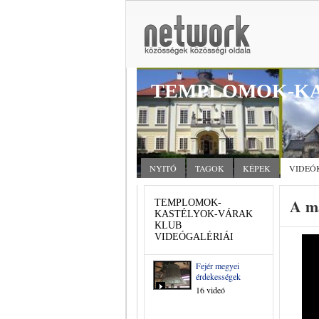
TEMPLOMOK-KA
NYITÓ
TAGOK
KÉPEK
VIDEÓ
A m
TEMPLOMOK-
KASTÉLYOK-VÁRAK
KLUB
VIDEÓGALÉRIÁI
Fejér megyei
érdekességek
16 videó