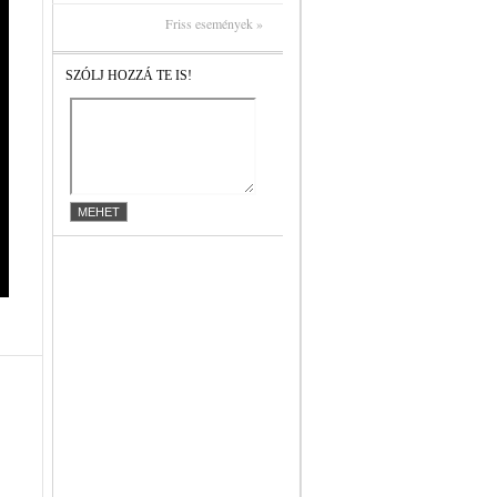
Friss események »
SZÓLJ HOZZÁ TE IS!