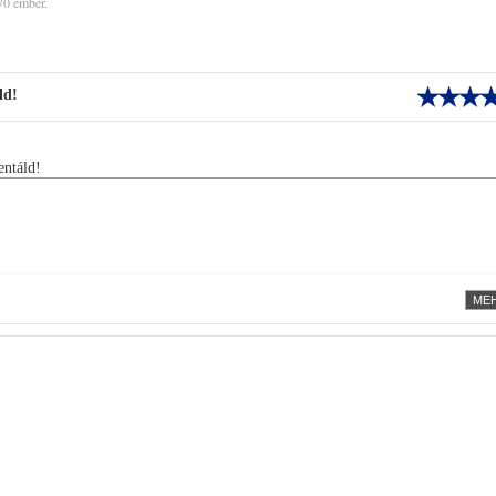
70 ember.
ld!
ntáld!