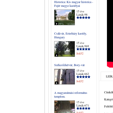
Historica: Kis magyar historica -
Fejér megye kastélyai
15 éve
Látták:98
Csákvár, Esterházy kastély,
Hungary
15 éve
Látták:969
Joli52
Székesfehérvár, Bory-vár
15 éve
Látták:662
LEÍR
Joli52
Címkék
A magyaralmási református
templom.
Kategór
15 éve
Látták:671
Feltölt
Joli52