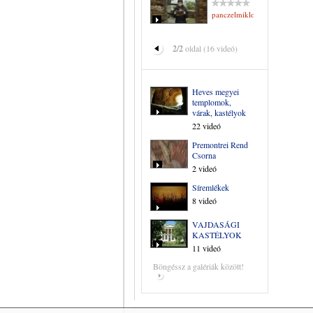
panczelmiklosne
2/2
oldal (16 videó)
Heves megyei
templomok,
várak, kastélyok
22 videó
Premontrei Rend
Csorna
2 videó
Síremlékek
8 videó
VAJDASÁGI
KASTÉLYOK
11 videó
Böngéssz a galériák között!