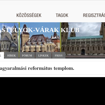
STÉLYOK-VÁRAK KLUB
K
HÍREK
FÓRUM
LINKEK
FRISS
agyaralmási református templom.