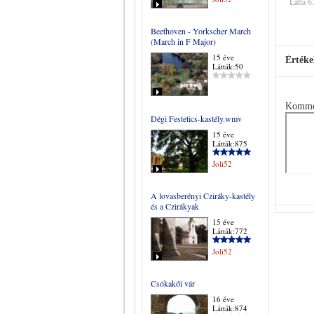
Látta 6
Beethoven - Yorkscher March
(March in F Major)
15 éve
Értéke
Látták:50
Komme
Dégi Festetics-kastély.wmv
15 éve
Látták:875
Joli52
A lovasberényi Cziráky-kastély
és a Czirákyak
15 éve
Látták:772
Joli52
Csókakői vár
16 éve
Látták:874