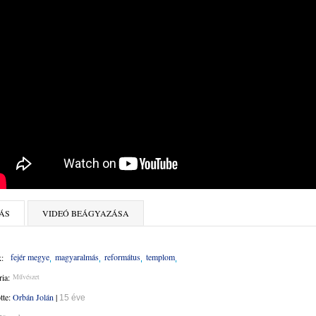
ÁS
VIDEÓ BEÁGYAZÁSA
fejér megye
magyaralmás
református
templom
:
ia:
Művészet
ötte:
Orbán Jolán
|
15 éve