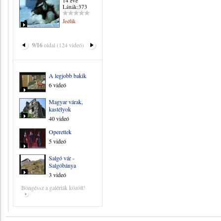
14 éve
Látták:373
Jedlik
9/16
oldal (124 videó)
A legjobb bakik
6 videó
Magyar várak,
kastélyok
40 videó
Operettek
5 videó
Salgó vár -
Salgóbánya
3 videó
Böngéssz a galériák között!