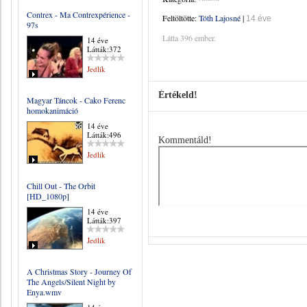
Contrex - Ma Contrexpérience -
Feltöltötte:
Tóth Lajosné
|
14 éve
97s
Látta 396 ember.
14 éve
Látták:372
Jedlik
Értékeld!
Magyar Táncok - Cako Ferenc
homokanimáció
14 éve
Látták:496
Kommentáld!
Jedlik
Chill Out - The Orbit
[HD_1080p]
14 éve
Látták:397
Jedlik
A Christmas Story - Journey Of
The Angels/Silent Night by
Enya.wmv