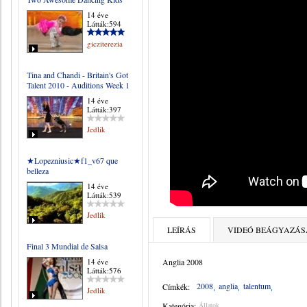
14 éve
Látták:594
gicziterezia
Tina and Chandi - Britain's Got
Talent 2010 - Auditions Week 1
14 éve
Látták:397
Jedlik
★Lopezniusic★f1_v67 que
belleza
14 éve
Látták:539
Jedlik
LEÍRÁS
VIDEÓ BEÁGYAZÁS
Final 3 Mundial de Salsa
14 éve
Anglia 2008
Látták:576
2008
anglia
talentum
Címkék:
Jedlik
Kategória:
Állatok