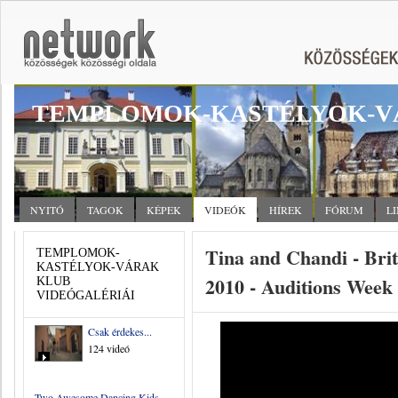
TEMPLOMOK-KASTÉLYOK-V
NYITÓ
TAGOK
KÉPEK
VIDEÓK
HÍREK
FÓRUM
L
Tina and Chandi - Brit
TEMPLOMOK-
KASTÉLYOK-VÁRAK
2010 - Auditions Week
KLUB
VIDEÓGALÉRIÁI
Csak érdekes...
124 videó
Two Awesome Dancing Kids