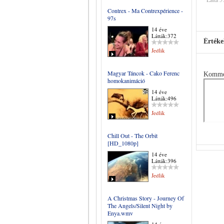
Contrex - Ma Contrexpérience -
97s
14 éve
Látták:372
Értéke
Jedlik
Magyar Táncok - Cako Ferenc
Komme
homokanimáció
14 éve
Látták:496
Jedlik
Chill Out - The Orbit
[HD_1080p]
14 éve
Látták:396
Jedlik
A Christmas Story - Journey Of
The Angels/Silent Night by
Enya.wmv