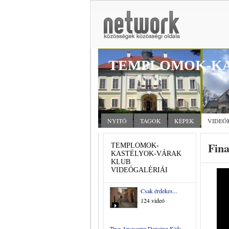
TEMPLOMOK-KA
NYITÓ
TAGOK
KÉPEK
VIDEÓ
Fina
TEMPLOMOK-
KASTÉLYOK-VÁRAK
KLUB
VIDEÓGALÉRIÁI
Csak érdekes...
124 videó
Two Awesome Dancing Kids