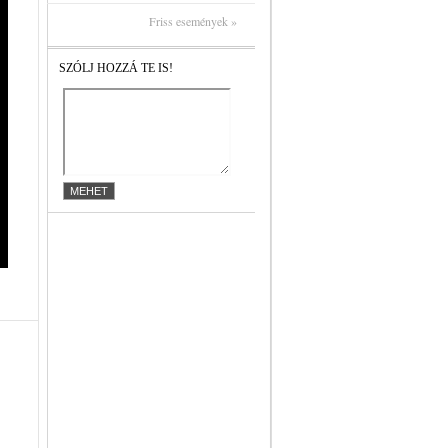
Friss események »
SZÓLJ HOZZÁ TE IS!