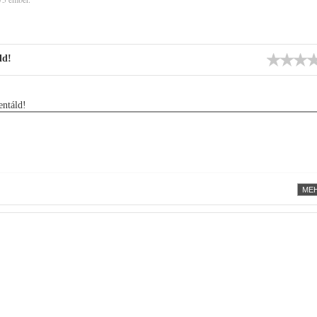
ld!
ntáld!