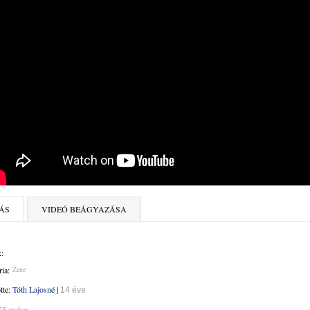
ÁS
VIDEÓ BEÁGYAZÁSA
:
ia:
Zene
ötte:
Tóth Lajosné
|
14 éve
75 ember.