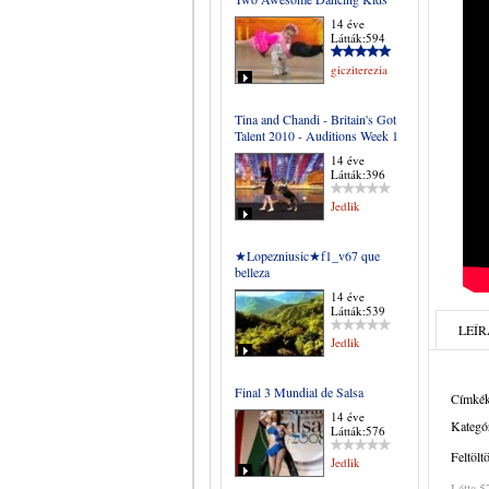
14 éve
Látták:594
gicziterezia
Tina and Chandi - Britain's Got
Talent 2010 - Auditions Week 1
14 éve
Látták:396
Jedlik
★Lopezniusic★f1_v67 que
belleza
14 éve
Látták:539
LEÍR
Jedlik
Final 3 Mundial de Salsa
Címkék
14 éve
Kategór
Látták:576
Feltölt
Jedlik
Látta 5