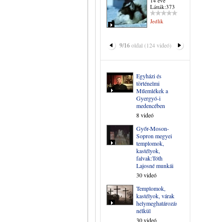
14 éve
Látták:373
Jedlik
9/16
oldal (124 videó)
Egyházi és
történelmi
Műemlékek a
Gyergyó-i
medencében
8 videó
Győr-Moson-
Sopron megyei
templomok,
kastélyok,
falvak:Tóth
Lajosné munkái
30 videó
Templomok,
kastélyok, várak
helymeghatározás
nélkül
30 videó