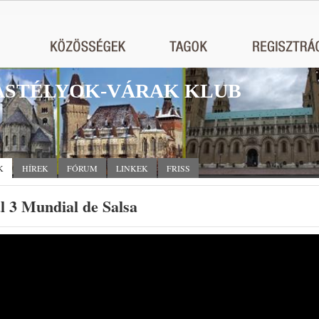
STÉLYOK-VÁRAK KLUB
K
HÍREK
FÓRUM
LINKEK
FRISS
l 3 Mundial de Salsa