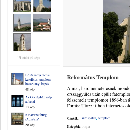
1/1
oldal (5 kép)
Bősárkányi római
Református Templom
katolikus templom,
bősárkányi képek
A mai, háromemeletesnek mondot
48 kép
országgyűlés után épült fatempl
Az Országház szép
felszentelt templomot 1896-ban á
ablakai
Forrás: Utazz itthon internetes ol
13 kép
Klosterneuburg
sárospatak
templom
Címkék:
/Ausztria/
20 kép
Kategória:
Saját