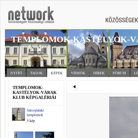
TEMPLOMOK-KASTÉLYOK-V
NYITÓ
TAGOK
KÉPEK
VIDEÓK
HÍREK
FÓRUM
L
TEMPLOMOK-
KASTÉLYOK-VÁRAK
KLUB KÉPGALÉRIÁI
Sárospataki
templomok
5 kép