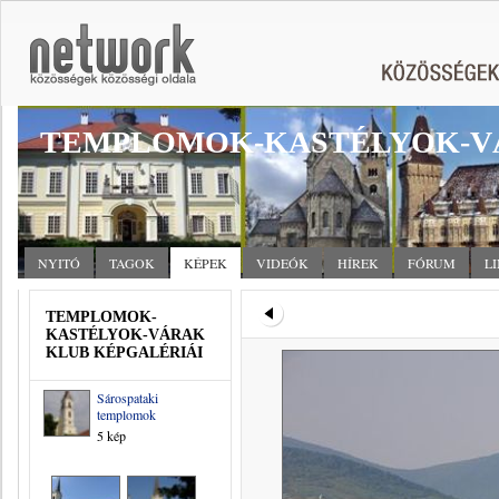
TEMPLOMOK-KASTÉLYOK-V
NYITÓ
TAGOK
KÉPEK
VIDEÓK
HÍREK
FÓRUM
L
TEMPLOMOK-
KASTÉLYOK-VÁRAK
KLUB KÉPGALÉRIÁI
Sárospataki
templomok
5 kép