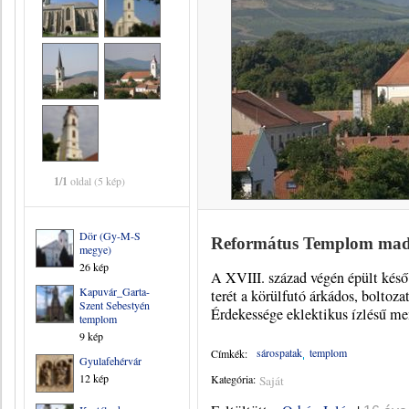
1/1
oldal (5 kép)
Dör (Gy-M-S
Református Templom madá
megye)
26 kép
A XVIII. század végén épült késő
Kapuvár_Garta-
terét a körülfutó árkádos, boltoz
Szent Sebestyén
Érdekessége eklektikus ízlésű me
templom
9 kép
sárospatak
templom
Címkék:
Gyulafehérvár
12 kép
Kategória:
Saját