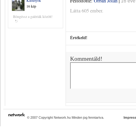
Feltöltötte:
Orbán Jolán
|
Kastélyok
16 éve
16 kép
Látta 605 ember.
Böngéssz a galériák között!
Értékeld!
Kommentáld!
© 2007 Copyright Network.hu Minden jog fenntartva.
Impres