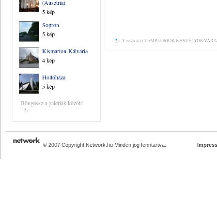
(Ausztria)
5 kép
Sopron
5 kép
Vissza a(z) TEMPLOMOK-KASTÉLYOK-VÁRAK 
Kismarton-Kálvária
4 kép
Hollóháza
5 kép
Böngéssz a galériák között!
© 2007 Copyright Network.hu Minden jog fenntartva.
Impres