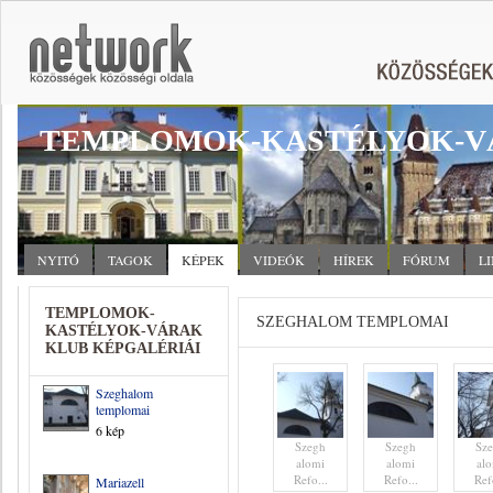
TEMPLOMOK-KASTÉLYOK-V
NYITÓ
TAGOK
KÉPEK
VIDEÓK
HÍREK
FÓRUM
L
TEMPLOMOK-
SZEGHALOM TEMPLOMAI
KASTÉLYOK-VÁRAK
KLUB KÉPGALÉRIÁI
Szeghalom
templomai
6 kép
Szegh
Szegh
Sz
alomi
alomi
al
Refo...
Refo...
Ref
Mariazell