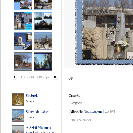
11/12
oldal (90 kép)
80
Szobrok
Címkék:
6 kép
Kategória:
Feltöltötte:
Tóth Lajosné
|
Szlovákiai képek
15 éve
5 kép
Látta 324 ember.
A Szirti Madonna
szigete-Montenegró