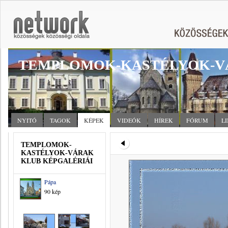
TEMPLOMOK-KASTÉLYOK-V
NYITÓ
TAGOK
KÉPEK
VIDEÓK
HÍREK
FÓRUM
L
TEMPLOMOK-
KASTÉLYOK-VÁRAK
KLUB KÉPGALÉRIÁI
Pápa
90 kép