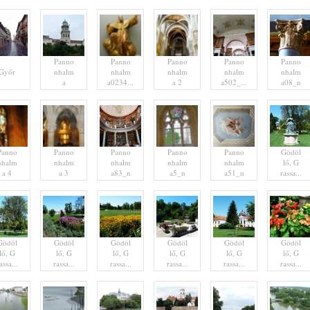
Panno
Panno
Panno
Panno
Panno
Győr
nhalm
nhalm
nhalm
nhalm
nhalm
a
a0234...
a 2
a502_...
a08_n
Panno
Panno
Panno
Panno
Panno
Gödöl
nhalm
nhalm
nhalm
nhalm
nhalm
lő, G
a 4
a 3
a83_n
a5_n
a51_n
rassa...
Gödöl
Gödöl
Gödöl
Gödöl
Gödöl
Gödöl
lő, G
lő, G
lő, G
lő, G
lő, G
lő, G
assa...
rassa...
rassa...
rassa...
rassa...
rassa...