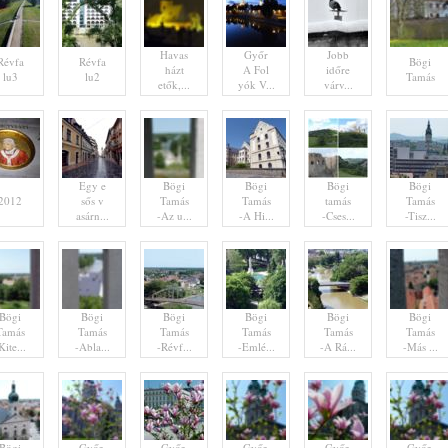
Havas
Győr
Jobb
Révfa
Révfa
Bögi
házt
A Fol
időre
lu3
lu2
Tamás
etők,...
yók V...
várv...
Egy e
Bögi
Bögi
Bögi
Bögi
2012
sős v
Tamás
Tamás
tamás
Tamás
asárn...
-Az u...
-A Hi...
-Cses...
-Tisz...
Bögi
Bögi
Bögi
Bögi
Bögi
Bögi
Tamás
Tamás
Tamás
Tamás
Tamás
Tamás
Kite...
-Abla...
-Révf...
-Emlé...
-A Rá...
-Más ...
Bögi
Győr,
Győr,
Győr,
Győr,
Győr,