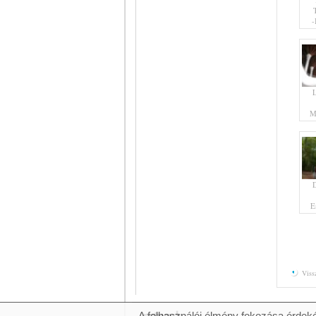
-
M
E
Viss
A felhasználói élmény fokozása érdeké