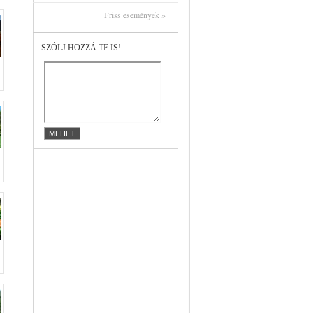
Friss események »
SZÓLJ HOZZÁ TE IS!