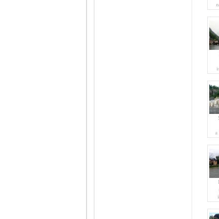
n
i
a