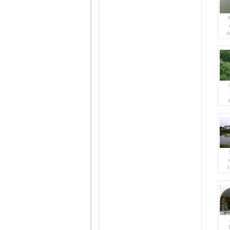
d
á
l