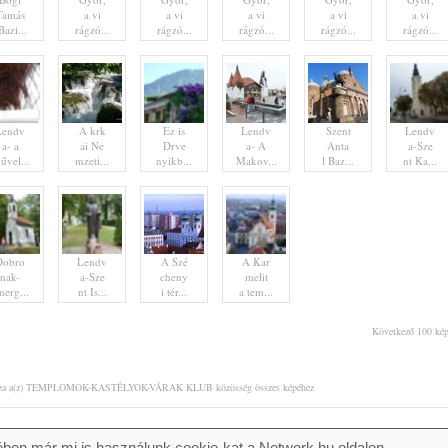
Tamás
a vi
a vi
a vi
a vi
a vi
Bazi...
rágzó...
rágzó...
rágzó...
rágzó...
rágzó...
Lendv
A krk
Ez is
Lendv
Szent
Lendv
a- a
ai Ne
Drve
a- A
Anta
a-Sze
űvel...
mzeti...
nyikb...
Makov...
l Baz...
nt Ka...
Dobro
Lendv
A Szé
A Kar
nak-
a-Sze
cheny
melit
nerg...
nt Is...
i tér...
a tem...
Következő 100 ké
za a(z) TEMPLOMOK-KASTÉLYOK-VÁRAK KLUB közösség összes képéhez
ben már mi is használunk cookie-kat a Network.hu oldalon.