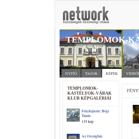
TEMPLOMOK-KA
NYITÓ
TAGOK
KÉPEK
VIDEÓ
TEMPLOMOK-
FÉNY
KASTÉLYOK-VÁRAK
KLUB KÉPGALÉRIÁI
Fényképezte: Bögi
Tamás
135 kép
Az Országház