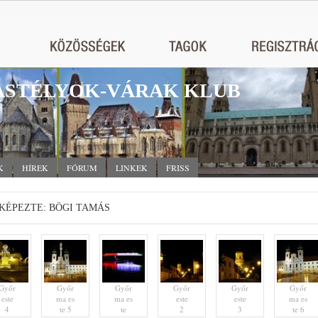
STÉLYOK-VÁRAK KLUB
K
HÍREK
FÓRUM
LINKEK
FRISS
KÉPEZTE: BÖGI TAMÁS
Győr
Győr
Győr
Győr
Győr
Győr
este
ma es
ma es
este
este
ma es
4
te 5
te
2
3
te 6