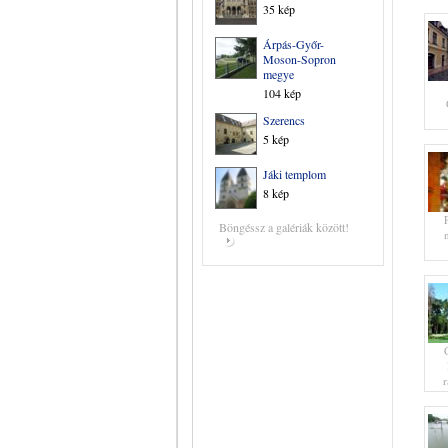
35 kép
Árpás-Győr-
Moson-Sopron
megye
104 kép
Szerencs
5 kép
Jáki templom
8 kép
Böngéssz a galériák között!
r