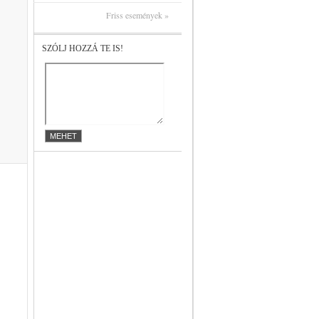
Friss események »
SZÓLJ HOZZÁ TE IS!