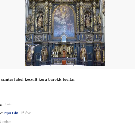
 színtes fából készült kora barokk főoltár
a:
Utazás
te:
Pajor Edit
|
15 éve
8 ember.