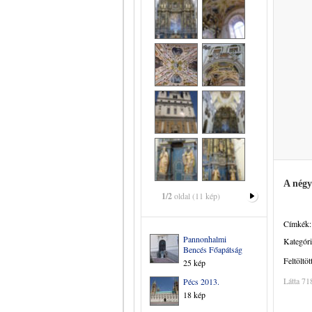
A négy
1/2
oldal (11 kép)
Címkék:
Pannonhalmi
Kategóri
Bencés Főapátság
Feltöltöt
25 kép
Látta 71
Pécs 2013.
18 kép