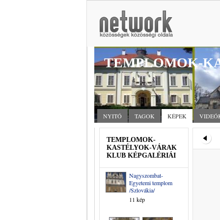
TEMPLOMOK-KA
NYITÓ
TAGOK
KÉPEK
VIDEÓ
TEMPLOMOK-
KASTÉLYOK-VÁRAK
KLUB KÉPGALÉRIÁI
Nagyszombat-
Egyetemi templom
/Szlovákia/
11 kép