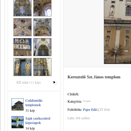
Keresztelő Szt.János templom
1/2
oldal (11 kép)
Címkék:
Celldömölki
Kategória:
Utazás
templomok
Feltöltötte:
Pajor Edit
|
15 éve
31 kép
Látta 368 ember.
Saját szerkesztésű
képeslapok
34 kép