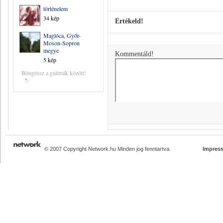
történelem
34 kép
Értékeld!
Maglóca, Győr-
Moson-Sopron
megye
Kommentáld!
5 kép
Böngéssz a galériák között!
© 2007 Copyright Network.hu Minden jog fenntartva.
Impres