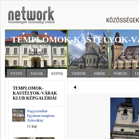
TEMPLOMOK-KASTÉLYOK-V
NYITÓ
TAGOK
KÉPEK
VIDEÓK
HÍREK
FÓRUM
L
TEMPLOMOK-
KASTÉLYOK-VÁRAK
KLUB KÉPGALÉRIÁI
Nagyszombat-
Egyetemi templom
/Szlovákia/
11 kép