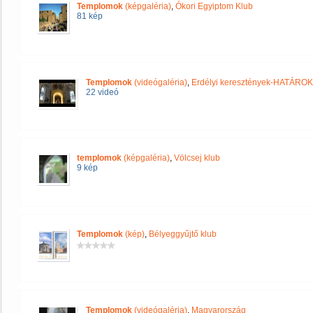
Templomok
(képgaléria)
,
Ókori Egyiptom Klub
81 kép
Templomok
(videógaléria)
,
Erdélyi keresztények-HATÁRO
22 videó
templomok
(képgaléria)
,
Völcsej klub
9 kép
Templomok
(kép)
,
Bélyeggyűjtő klub
Templomok
(videógaléria)
,
Magyarország