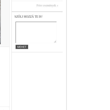
Friss események »
SZÓLJ HOZZÁ TE IS!