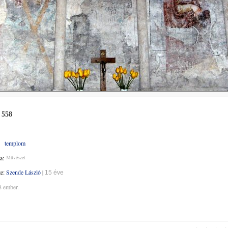
 558
templom
a:
Művészet
te:
Szende László
|
15 éve
8 ember.