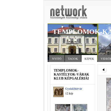
TEMPLOMOK-KA
NYITÓ
TAGOK
KÉPEK
VIDEÓ
TEMPLOMOK-
KASTÉLYOK-VÁRAK
KLUB KÉPGALÉRIÁI
Gyulafehérvár
12 kép