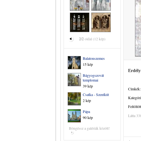
2/2
oldal (12 kép)
Balatonszemes
15 kép
Erdély
Bágyogszovát
templomai
39 kép
Címkék:
Csatka - Szentkút
Kategóri
2 kép
Feltöltöt
Pápa
Látta 33
90 kép
Böngéssz a galériák között!