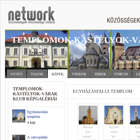
TEMPLOMOK-KASTÉLYOK-V
NYITÓ
TAGOK
KÉPEK
VIDEÓK
HÍREK
FÓRUM
L
TEMPLOMOK-
EGYHÁZASFALUI TEMPLOM
KASTÉLYOK-VÁRAK
KLUB KÉPGALÉRIÁI
Egyházasfalui
templom
4 kép
Római
Egyhá
Eg
kat.
zasfa
za
templ...
lu1
l
A sárospataki