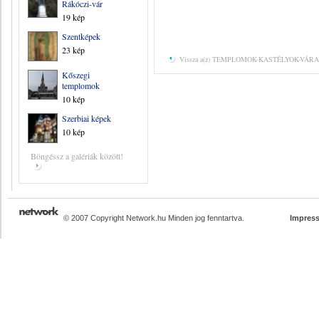
Rákóczi-vár
19 kép
Szentképek
23 kép
Vissza a(z) TEMPLOMOK-KASTÉLYOK-VÁRAK 
Kőszegi
templomok
10 kép
Szerbiai képek
10 kép
Böngéssz a galériák között!
© 2007 Copyright Network.hu Minden jog fenntartva.
Impres