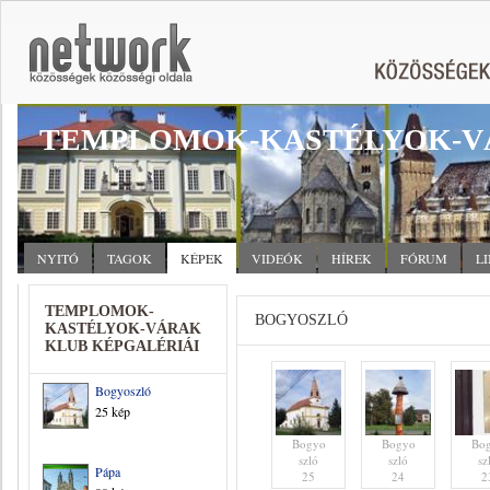
TEMPLOMOK-KASTÉLYOK-V
NYITÓ
TAGOK
KÉPEK
VIDEÓK
HÍREK
FÓRUM
L
TEMPLOMOK-
BOGYOSZLÓ
KASTÉLYOK-VÁRAK
KLUB KÉPGALÉRIÁI
Bogyoszló
25 kép
Bogyo
Bogyo
Bo
szló
szló
sz
Pápa
25
24
2