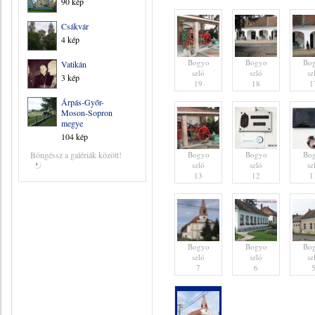
90 kép
Csákvár
4 kép
Bogyo
Bogyo
Bo
Vatikán
szló
szló
sz
3 kép
19
18
1
Árpás-Győr-
Moson-Sopron
megye
104 kép
Böngéssz a galériák között!
Bogyo
Bogyo
Bo
szló
szló
sz
13
12
1
Bogyo
Bogyo
Bo
szló
szló
sz
7
6