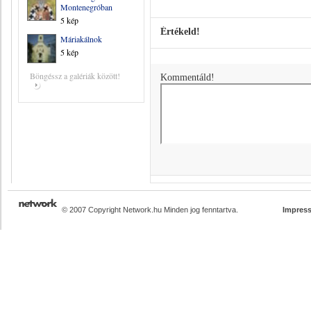
Montenegróban
5 kép
Értékeld!
Máriakálnok
5 kép
Böngéssz a galériák között!
Kommentáld!
© 2007 Copyright Network.hu Minden jog fenntartva.
Impres