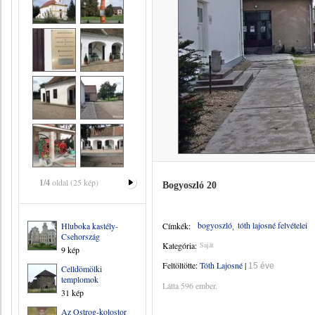
1/4
oldal (25 kép)
Bogyoszló 20
bogyoszló
tóth lajosné felvételei
Hluboka kastély-
Címkék:
Csehország
Kategória:
Saját
9 kép
Feltöltötte:
Tóth Lajosné
|
15 éve
Celldömölki
templomok
Látta 596 ember.
31 kép
Az Ostrog-kolostor