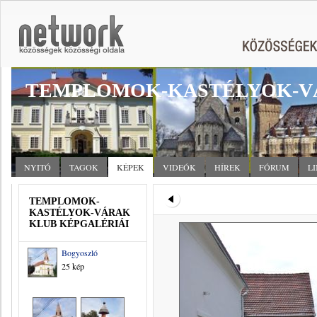
TEMPLOMOK-KASTÉLYOK-V
NYITÓ
TAGOK
KÉPEK
VIDEÓK
HÍREK
FÓRUM
L
TEMPLOMOK-
KASTÉLYOK-VÁRAK
KLUB KÉPGALÉRIÁI
Bogyoszló
25 kép