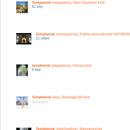
Templomok
(képgaléria)
,
Ókori Egyiptom Klub
81 kép
Templomok
(videógaléria)
,
Erdélyi keresztények-HATÁRO
22 videó
templomok
(képgaléria)
,
Völcsej klub
9 kép
Templomok
(kép)
,
Bélyeggyűjtő klub
Templomok
(videógaléria)
,
Magyarország