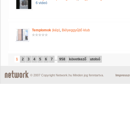
6 videó
Templomok
(kép)
,
Bélyeggyűjtő klub
1
2
3
4
5
6
7
...
958
következő
utolsó
© 2007 Copyright Network.hu Minden jog fenntartva.
Impress