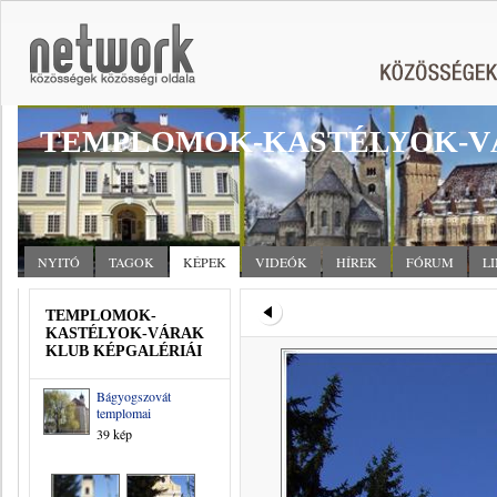
TEMPLOMOK-KASTÉLYOK-V
NYITÓ
TAGOK
KÉPEK
VIDEÓK
HÍREK
FÓRUM
L
TEMPLOMOK-
KASTÉLYOK-VÁRAK
KLUB KÉPGALÉRIÁI
Bágyogszovát
templomai
39 kép