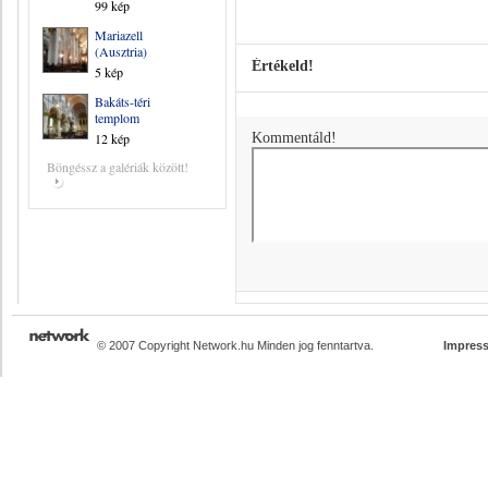
99 kép
Mariazell
(Ausztria)
Értékeld!
5 kép
Bakáts-téri
templom
12 kép
Kommentáld!
Böngéssz a galériák között!
© 2007 Copyright Network.hu Minden jog fenntartva.
Impres