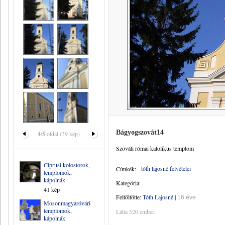
Bágyogszovát14
4/5
oldal (39 kép)
Szováti római katolikus templom
Ciprusi kolostorok,
tóth lajosné felvételei
Címkék:
templomok,
kápolnák
Kategória:
41 kép
Feltöltötte:
Tóth Lajosné
|
16 éve
Mosonmagyaróvári
templomok,
Látta 520 ember.
kápolnák