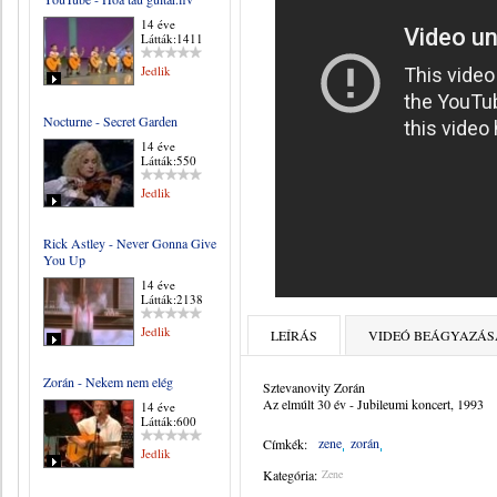
14 éve
Látták:1411
Jedlik
Nocturne - Secret Garden
14 éve
Látták:550
Jedlik
Rick Astley - Never Gonna Give
You Up
14 éve
Látták:2138
Jedlik
LEÍRÁS
VIDEÓ BEÁGYAZÁS
Zorán - Nekem nem elég
Sztevanovity Zorán
Az elmúlt 30 év - Jubileumi koncert, 1993
14 éve
Látták:600
zene
zorán
Címkék:
Jedlik
Kategória:
Zene