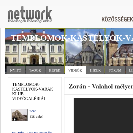
TEMPLOMOK-KASTÉLYOK-V
NYITÓ
TAGOK
KÉPEK
VIDEÓK
HÍREK
FÓRUM
L
Zorán - Valahol mélye
TEMPLOMOK-
KASTÉLYOK-VÁRAK
KLUB
VIDEÓGALÉRIÁI
Zene
138 videó
YouTube - Hoa tau guitar.flv