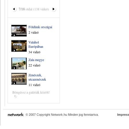
7/18
oldal (138 videó)
Földünk országai
2 videó
Valahol
Európában
34 videó
Zala megye
22 videó
Zenészek,
utcazenészek
11 videó
Böngéssz a galériák között!
© 2007 Copyright Network.hu Minden jog fenntartva.
Impres