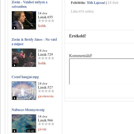
Zorán - Valahol mélyen a
Feltöltötte:
Tóth Lajosné
|
14 éve
szívemben
Látta 654 ember.
14 éve
Látták:655
Jedlik
Értékeld!
Zorán & Bródy János - Ne várd
a májust
14 éve
Látták:729
Kommentáld!
Jedlik
Csend hangjai.mpg
14 éve
Látták:527
gicziterezia
Nabucco Mennyország
14 éve
Látták:966
giczip
03:42