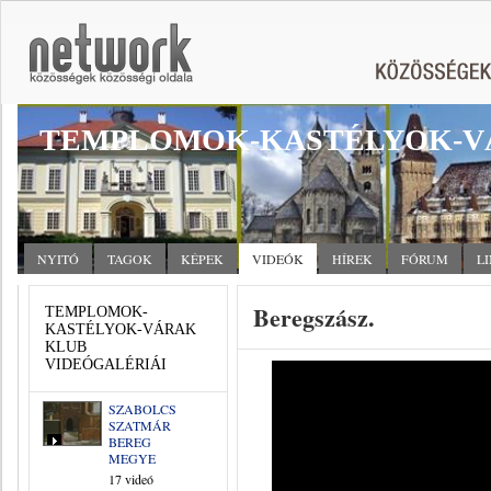
TEMPLOMOK-KASTÉLYOK-V
NYITÓ
TAGOK
KÉPEK
VIDEÓK
HÍREK
FÓRUM
L
Beregszász.
TEMPLOMOK-
KASTÉLYOK-VÁRAK
KLUB
VIDEÓGALÉRIÁI
SZABOLCS
SZATMÁR
BEREG
MEGYE
17 videó