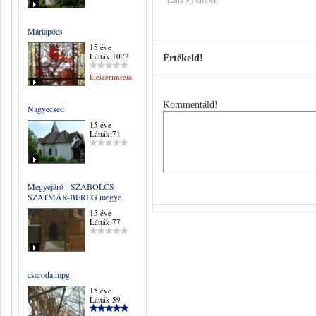
Máriapócs
15 éve
Látták:1022
Értékeld!
kleizerimrene
Kommentáld!
Nagyecsed
15 éve
Látták:71
Megyejáró - SZABOLCS-
SZATMÁR-BEREG megye
15 éve
Látták:77
csaroda.mpg
15 éve
Látták:59