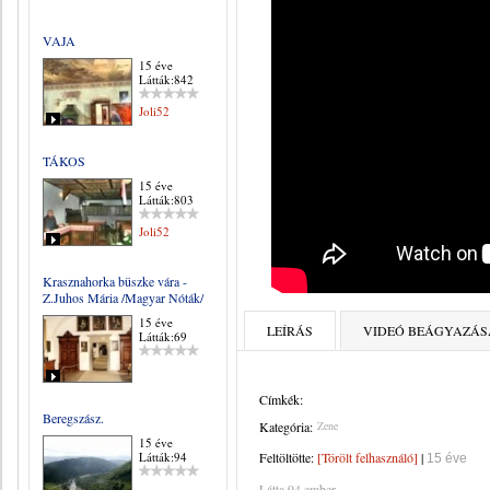
VAJA
15 éve
Látták:842
Joli52
TÁKOS
15 éve
Látták:803
Joli52
Krasznahorka büszke vára -
Z.Juhos Mária /Magyar Nóták/
15 éve
LEÍRÁS
VIDEÓ BEÁGYAZÁS
Látták:69
Címkék:
Beregszász.
Kategória:
Zene
15 éve
Látták:94
Feltöltötte:
[Törölt felhasználó]
|
15 éve
Látta 94 ember.