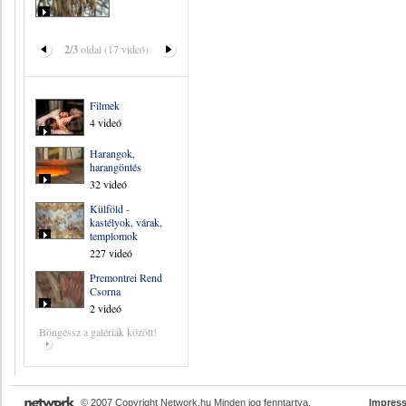
2/3
oldal (17 videó)
Filmek
4 videó
Harangok,
harangöntés
32 videó
Külföld -
kastélyok, várak,
templomok
227 videó
Premontrei Rend
Csorna
2 videó
Böngéssz a galériák között!
© 2007 Copyright Network.hu Minden jog fenntartva.
Impres