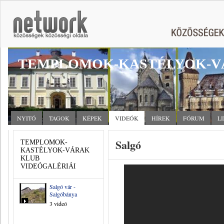
TEMPLOMOK-KASTÉLYOK-V
NYITÓ
TAGOK
KÉPEK
VIDEÓK
HÍREK
FÓRUM
L
Salgó
TEMPLOMOK-
KASTÉLYOK-VÁRAK
KLUB
VIDEÓGALÉRIÁI
Salgó vár -
Salgóbánya
3 videó