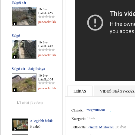
Salgói vár
16 éve
Látták:459
panczelmiklosne
Salgó
16 éve
Látták:442
panczelmiklosne
Salgó vár - Salgóbánya
16 éve
Látták:564
panczelmiklosne
LEÍRÁS
VIDEÓ BEÁGYAZÁS
1/1
oldal (3 videó)
megmutatom .....
Címkék:
Kategória:
Utazás
A legjobb bakik
6 videó
Feltöltötte:
Pánczél Miklósné
|
16 éve