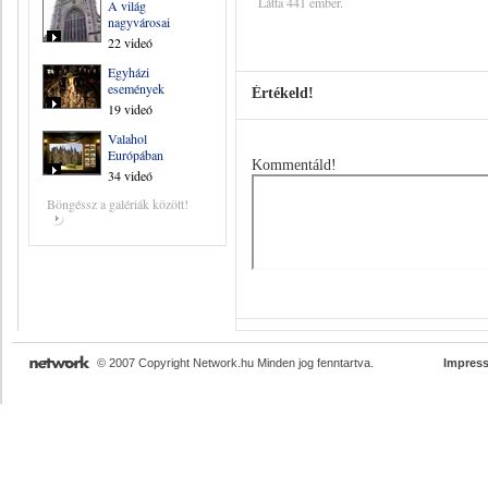
Látta 441 ember.
A világ
nagyvárosai
22 videó
Egyházi
események
Értékeld!
19 videó
Valahol
Európában
Kommentáld!
34 videó
Böngéssz a galériák között!
© 2007 Copyright Network.hu Minden jog fenntartva.
Impres