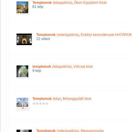
Templomok
(képgaléria)
,
Ókori Egyiptom Klub
81 kép
Templomok
(videógaléria)
,
Erdélyi keresztények-HATÁRO
22 videó
templomok
(képgaléria)
,
Völcsej klub
9 kép
Templomok
(kép)
,
Bélyeggyűjtő klub
Templomok
(videógaléria)
,
Magyarország