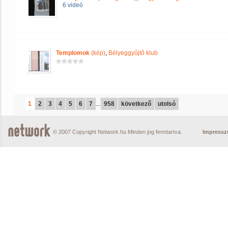
6 videó
Templomok
(kép)
,
Bélyeggyűjtő klub
1
2
3
4
5
6
7
...
958
következő
utolsó
© 2007 Copyright Network.hu Minden jog fenntartva.
Impress