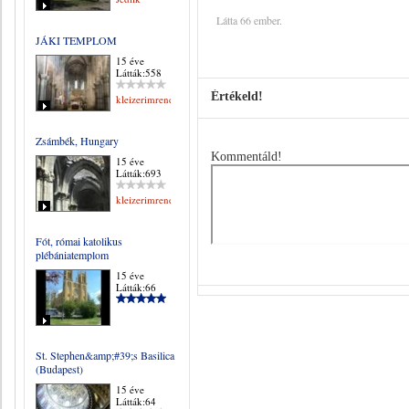
Látta 66 ember.
JÁKI TEMPLOM
15 éve
Látták:558
Értékeld!
kleizerimrene
Zsámbék, Hungary
Kommentáld!
15 éve
Látták:693
kleizerimrene
Fót, római katolikus
plébániatemplom
15 éve
Látták:66
St. Stephen&amp;#39;s Basilica
(Budapest)
15 éve
Látták:64