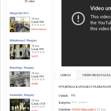
29 videó
Margit-hid 2011
14 éve
Látták:908
kleizerimrene
Máriabesnyő, Hungary
15 éve
Látták:909
Joli52
Biatorbágy, Hungary
15 éve
LEÍRÁS
VIDEÓ BEÁGYAZÁS
Látták:944
Jedlik
FÓT,RÓMAI KATOLIKUS PLÉBÁNIA
Szentendre, Hungary
fÓt
Címkék:
15 éve
Kategória:
Mozi, animáció
Látták:1528
Feltöltötte:
[Törölt felhasználó]
|
15 éve
Jedlik