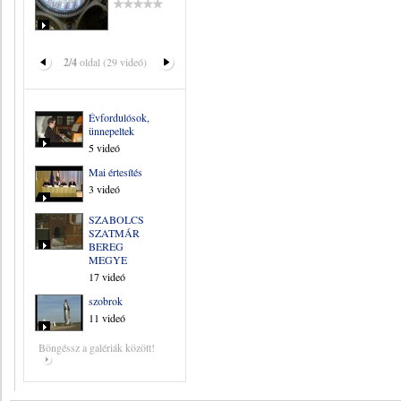
2/4
oldal (29 videó)
Évfordulósok,
ünnepeltek
5 videó
Mai értesítés
3 videó
SZABOLCS
SZATMÁR
BEREG
MEGYE
17 videó
szobrok
11 videó
Böngéssz a galériák között!