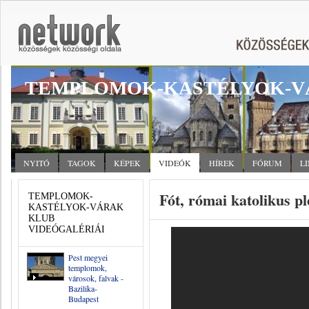
TEMPLOMOK-KASTÉLYOK-V
NYITÓ
TAGOK
KÉPEK
VIDEÓK
HÍREK
FÓRUM
L
Fót, római katolikus 
TEMPLOMOK-
KASTÉLYOK-VÁRAK
KLUB
VIDEÓGALÉRIÁI
Pest megyei
templomok,
városok, falvak -
Bazilika-
Budapest