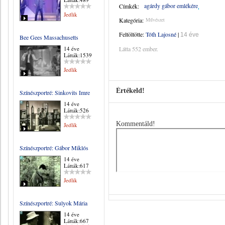
agárdy gábor emlékére
Címkék:
Jedlik
Kategória:
Művészet
Feltöltötte:
Tóth Lajosné
|
14 éve
Bee Gees Massachusetts
14 éve
Látta 552 ember.
Látták:1539
Jedlik
Értékeld!
Színészportré: Sinkovits Imre
14 éve
Látták:526
Kommentáld!
Jedlik
Színészportré: Gábor Miklós
14 éve
Látták:617
Jedlik
Színészportré: Sulyok Mária
14 éve
Látták:667