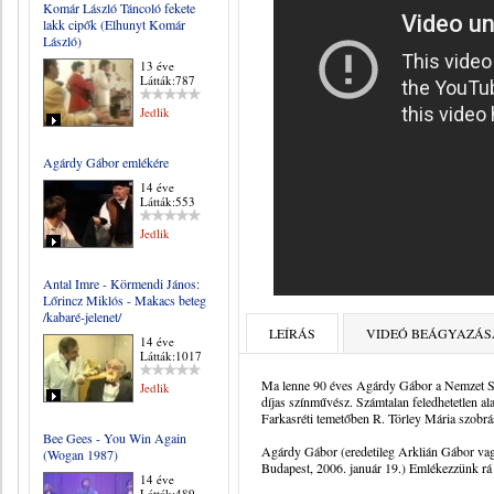
Komár László Táncoló fekete
lakk cipők (Elhunyt Komár
László)
13 éve
Látták:787
Jedlik
Agárdy Gábor emlékére
14 éve
Látták:553
Jedlik
Antal Imre - Körmendi János:
Lőrincz Miklós - Makacs beteg
/kabaré-jelenet/
LEÍRÁS
VIDEÓ BEÁGYAZÁS
14 éve
Látták:1017
Ma lenne 90 éves Agárdy Gábor a Nemzet Szí
Jedlik
díjas színművész. Számtalan feledhetetlen ala
Farkasréti temetőben R. Törley Mária szobrá
Bee Gees - You Win Again
Agárdy Gábor (eredetileg Arklián Gábor vagy
(Wogan 1987)
Budapest, 2006. január 19.) Emlékezzünk rá 
14 éve
Látták:489