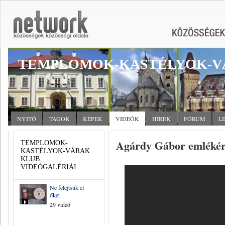
TEMPLOMOK-KASTÉLYOK-V
NYITÓ
TAGOK
KÉPEK
VIDEÓK
HÍREK
FÓRUM
L
Agárdy Gábor emléké
TEMPLOMOK-
KASTÉLYOK-VÁRAK
KLUB
VIDEÓGALÉRIÁI
Ne felejtsük el
őket
29 videó