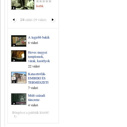
Jedlik
2/4
oldal (29 videó)
A legjobb bakik
6 videó
Heves megyei
templomok,
várak, kastélyok
22 videó
Katasztrófák-
EMBERI ÉS
TERMÉSZETI
7 videó
Múlt századi
tánczene
4 videó
Böngéssz a galériák között!