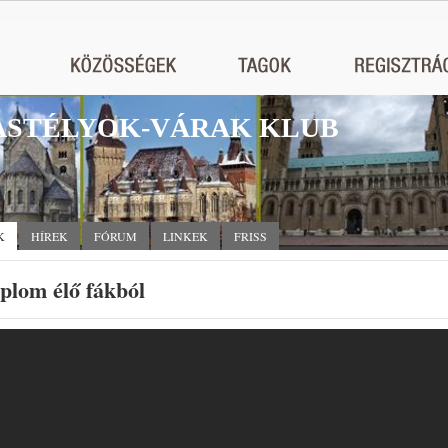
STÉLYOK-VÁRAK KLUB
K
HÍREK
FÓRUM
LINKEK
FRISS
plom élő fákból