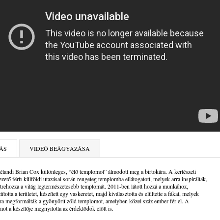
ÁS
VIDEÓ BEÁGYAZÁSA
élandi Brian Cox különleges, “élő templomot” álmodott meg a birtokára. A kertészeti
ezető férfi külföldi utazásai során rengeteg templomba ellátogatott, melyek arra inspirálták,
trehozza a világ legtermészetesebb templomát. 2011-ben látott hozzá a munkához,
ította a területet, készített egy vaskeretet, majd kiválasztotta és elültette a fákat, melyek
a megformálták a gyönyörű zöld templomot, amelyben közel száz ember fér el. A
ot a készítője megnyitotta az érdeklődök előtt is.