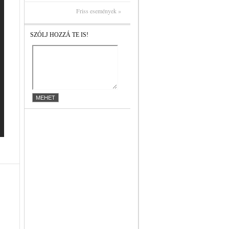
Friss események »
SZÓLJ HOZZÁ TE IS!