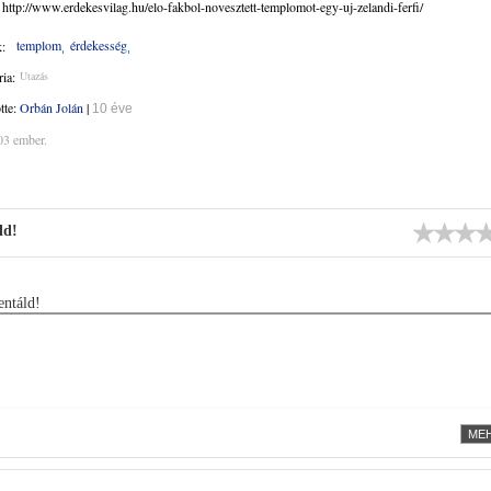
 http://www.erdekesvilag.hu/elo-fakbol-novesztett-templomot-egy-uj-zelandi-ferfi/
templom
érdekesség
:
ia:
Utazás
ötte:
Orbán Jolán
|
10 éve
03 ember.
ld!
ntáld!