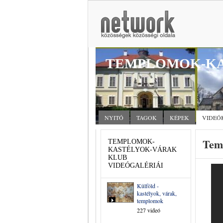
TEMPLOMOK-KA
NYITÓ
TAGOK
KÉPEK
VIDEÓ
Tem
TEMPLOMOK-
KASTÉLYOK-VÁRAK
KLUB
VIDEÓGALÉRIÁI
Külföld -
kastélyok, várak,
templomok
227 videó