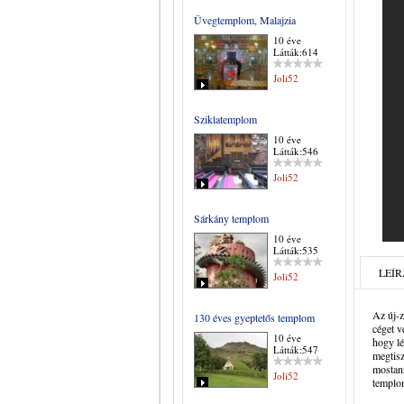
Üvegtemplom, Malajzia
10 éve
Látták:614
Joli52
Sziklatemplom
10 éve
Látták:546
Joli52
Sárkány templom
10 éve
Látták:535
LEÍR
Joli52
Az új-z
130 éves gyeptetős templom
céget v
10 éve
hogy lé
Látták:547
megtiszt
mostanr
Joli52
templom