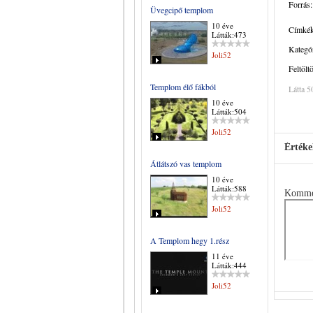
Forrás:
Üvegcipő templom
10 éve
Címkék
Látták:473
Kategór
Joli52
Feltölt
Templom élő fákból
Látta 5
10 éve
Látták:504
Joli52
Értéke
Átlátszó vas templom
10 éve
Látták:588
Komme
Joli52
A Templom hegy 1.rész
11 éve
Látták:444
Joli52