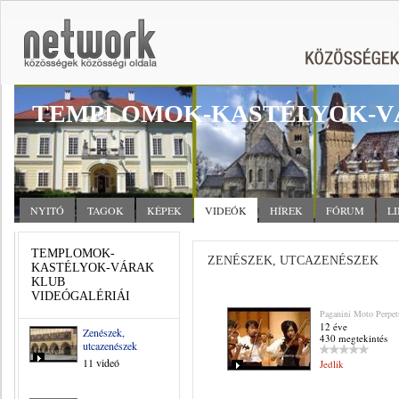
TEMPLOMOK-KASTÉLYOK-V
NYITÓ
TAGOK
KÉPEK
VIDEÓK
HÍREK
FÓRUM
L
TEMPLOMOK-
ZENÉSZEK, UTCAZENÉSZEK
KASTÉLYOK-VÁRAK
KLUB
VIDEÓGALÉRIÁI
Paganini Moto Perpe
12 éve
Zenészek,
430 megtekintés
utcazenészek
11 videó
Jedlik