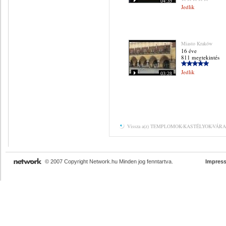
04:39
Jedlik
Miasto Kraków
16 éve
811 megtekintés
Jedlik
03:28
Vissza a(z) TEMPLOMOK-KASTÉLYOK-VÁRAK K
© 2007 Copyright Network.hu Minden jog fenntartva.
Impres