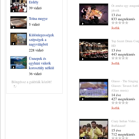
Erdély
Öt zenész egy zongor
39 videó
játszik
13 éve
Tolna megye
833 megtekintés
5 videó
Jedlik
Különlegességek,
szépségek a
Top Secret Drum Cor
nagyvilágból
HD
228 videó
13 éve
443 megtekintés
Ünnepek és
egyházi videók
Jedlik
korosztály nélkül
36 videó
Glasso - The Singing
Böngéssz a galériák között!
Glasses: Tavaszi Szél
(Glass music)
14 éve
427 megtekintés
Jedlik
Crazy Indian Video...
Buffalaxed!
15 éve
712 megtekintés