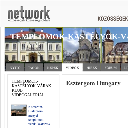
TEMPLOMOK-KASTÉLYOK-V
NYITÓ
TAGOK
KÉPEK
VIDEÓK
HÍREK
FÓRUM
L
Esztergom Hungary
TEMPLOMOK-
KASTÉLYOK-VÁRAK
KLUB
VIDEÓGALÉRIÁI
Komárom-
Esztergom
megyei
templomok,
várak, kastélyok