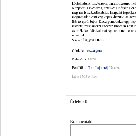
kóstolhatunk. Esztergomi kirándulásunk mélt
Központi Kávéházba, amelyet Lindtner Henri
még ma is századfordulós hangulat fogadja az
megmaradt ólomüveg képek díszítik, az asztal
Bár az apró, bájos Esztergomot akár egy nap a
részletét megismerni egészen biztosan nem le
és értékeket, látnivalókat rejt, amit nem csa
ismernek.
www.kihagy6atlan.hu
esztergom
Címkék:
Kategória:
Utazás
Feltöltötte:
Tóth Lajosné
|
15 éve
Látta 1503 ember.
Értékeld!
Kommentáld!