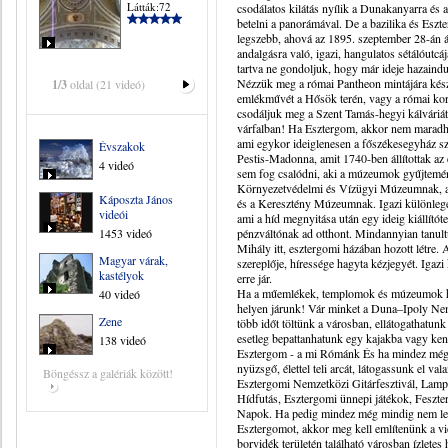
Látták:72
csodálatos kilátás nyílik a Dunakanyarra és 
betelni a panorámával. De a bazilika és Esz
legszebb, ahová az 1895. szeptember 28-án át
andalgásra való, igazi, hangulatos sétálóutcá
tartva ne gondoljuk, hogy már ideje hazaind
Nézzük meg a római Pantheon mintájára kés
1/3
oldal (21 videó)
emlékművét a Hősök terén, vagy a római kor
csodáljuk meg a Szent Tamás-hegyi kálváriát,
várfalban! Ha Esztergom, akkor nem maradhat
ami egykor ideiglenesen a főszékesegyház szer
Évszakok
Pestis-Madonna, amit 1740-ben állítottak az 
4 videó
sem fog csalódni, aki a múzeumok gyűjtemén
Környezetvédelmi és Vízügyi Múzeumnak, 
Káposzta János
és a Keresztény Múzeumnak. Igazi különlege
videói
ami a híd megnyitása után egy ideig kiállít
1453 videó
pénzváltónak ad otthont. Mindannyian tanult
Mihály itt, esztergomi házában hozott létre. 
Magyar várak,
szereplője, híressége hagyta kézjegyét. Igaz
kastélyok
erre jár.
Ha a műemlékek, templomok és múzeumok hel
40 videó
helyen járunk! Vár minket a Duna–Ipoly Nem
Zene
több időt töltünk a városban, ellátogathatu
esetleg bepattanhatunk egy kajakba vagy ken
138 videó
Esztergom - a mi Rómánk És ha mindez még n
nyüzsgő, élettel teli arcát, látogassunk el v
Böngéssz a galériák között!
Esztergomi Nemzetközi Gitárfesztivál, Lamp
Hídfutás, Esztergomi ünnepi játékok, Feszter
Napok. Ha pedig mindez még mindig nem le
Esztergomot, akkor meg kell említenünk a v
borvidék területén található városban ízletes h