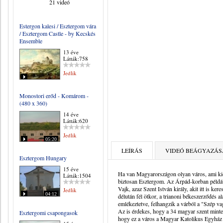
21 videó
Estergon kalesi / Esztergom vára
/ Esztergom Castle - by Kecskés
Ensemble
13 éve
Látták:758
Jedlik
Monostori erőd - Komárom -
(480 x 360)
14 éve
Látták:620
Jedlik
05:20
LEÍRÁS
VIDEÓ BEÁGYAZÁS
Esztergom Hungary
15 éve
Ha van Magyarországon olyan város, ami kic
Látták:1504
biztosan Esztergom. Az Árpád-korban például
Vajk, azaz Szent István király, akit itt is ke
Jedlik
04:12
délután fél ötkor, a trianoni békeszerződés a
emlékeztetve, felhangzik a várból a "Szép v
Az is érdekes, hogy a 34 magyar szent minte
Esztergomi csapongasok
hogy ez a város a Magyar Katolikus Egyház f