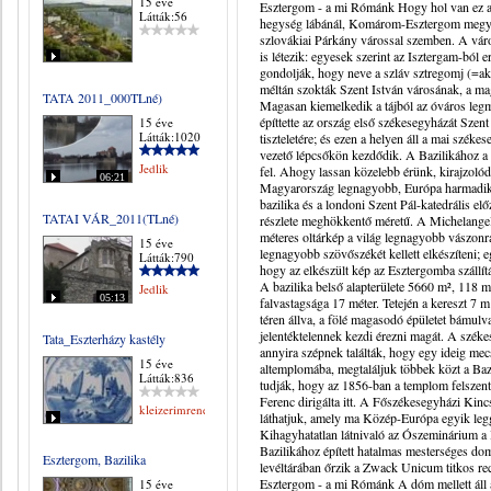
15 éve
Esztergom - a mi Rómánk Hogy hol van ez az
Látták:56
hegység lábánál, Komárom-Esztergom megye é
szlovákiai Párkány várossal szemben. A váro
is létezik: egyesek szerint az Isztergam-b
gondolják, hogy neve a szláv sztregomj (=ak
méltán szokták Szent István városának, a m
TATA 2011_000TLné)
Magasan kiemelkedik a tájból az óváros legm
építtette az ország első székesegyházát Sze
15 éve
Látták:1020
tiszteletére; és ezen a helyen áll a mai szék
vezető lépcsőkön kezdődik. A Bazilikához a
Jedlik
fel. Ahogy lassan közelebb érünk, kirajzolód
06:21
Magyarország legnagyobb, Európa harmadik 
bazilika és a londoni Szent Pál-katedrális
TATAI VÁR_2011(TLné)
részlete meghökkentő méretű. A Michelangelo
méteres oltárkép a világ legnagyobb vászonra
15 éve
legnagyobb szövőszékét kellett elkészíteni; e
Látták:790
hogy az elkészült kép az Esztergomba szállí
A bazilika belső alapterülete 5660 m², 118 
Jedlik
05:13
falvastagsága 17 méter. Tetején a kereszt 7 
téren állva, a fölé magasodó épületet bámulv
jelentéktelennek kezdi érezni magát. A szék
Tata_Eszterházy kastély
annyira szépnek találták, hogy egy ideig me
15 éve
altemplomába, megtaláljuk többek közt a Baz
Látták:836
tudják, hogy az 1856-ban a templom felszen
Ferenc dirigálta itt. A Főszékesegyházi Kinc
kleizerimrene
láthatjuk, amely ma Közép-Európa egyik le
Kihagyhatatlan látnivaló az Ószeminárium a Ba
Bazilikához épített hatalmas mesterséges dom
Esztergom, Bazilika
levéltárában őrzik a Zwack Unicum titkos rec
Esztergom - a mi Rómánk A dóm mellett áll a
15 éve