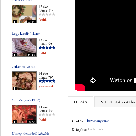
12 éve
Látták:514
Jedlik
03:24
Légy kreatív(TLné)
13 éve
Látták:593
Jedlik
11:43
Cukor művészet
14 éve
Látták:797
gicziterezia
Csuhéangyal(TLné)
LEÍRÁS
VIDEÓ BEÁGYAZÁS
14 éve
Látták:533
Jedlik
karácsonyvárás
Címkék:
08:22
Kategória:
Hobbi, játék
Ünnepi dekoráció készítés