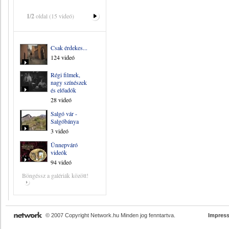
1/2
oldal (15 videó)
Csak érdekes...
124 videó
Régi filmek,
nagy színészek
és előadók
28 videó
Salgó vár -
Salgóbánya
3 videó
Ünnepváró
videók
94 videó
Böngéssz a galériák között!
© 2007 Copyright Network.hu Minden jog fenntartva.
Impres