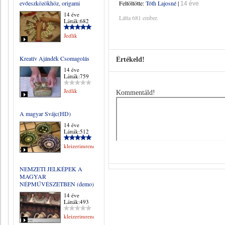
evőeszközökhöz, origami
Feltöltötte:
Tóth Lajosné
|
14 éve
14 éve
Látta 681 ember.
Látták:682
Jedlik
Kreatív Ajándék Csomagolás
Értékeld!
14 éve
Látták:759
Jedlik
Kommentáld!
A magyar Svájc(HD)
14 éve
Látták:512
kleizerimrene
NEMZETI JELKÉPEK A
MAGYAR
NÉPMŰVÉSZETBEN (demo)
14 éve
Látták:493
kleizerimrene