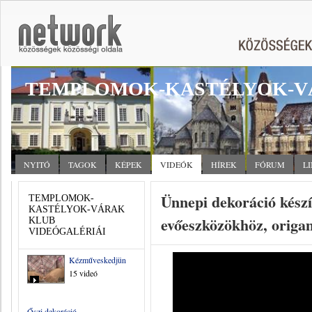
TEMPLOMOK-KASTÉLYOK-V
NYITÓ
TAGOK
KÉPEK
VIDEÓK
HÍREK
FÓRUM
L
Ünnepi dekoráció készí
TEMPLOMOK-
KASTÉLYOK-VÁRAK
evőeszközökhöz, origa
KLUB
VIDEÓGALÉRIÁI
Kézműveskedjünk
15 videó
Őszi dekoráció