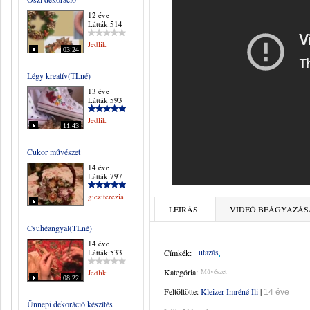
12 éve
Látták:514
Jedlik
03:24
Légy kreatív(TLné)
13 éve
Látták:593
Jedlik
11:43
Cukor művészet
14 éve
Látták:797
gicziterezia
LEÍRÁS
VIDEÓ BEÁGYAZÁS
Csuhéangyal(TLné)
14 éve
utazás
Látták:533
Címkék:
Kategória:
Művészet
Jedlik
08:22
Feltöltötte:
Kleizer Imréné Ili
|
14 éve
Ünnepi dekoráció készítés