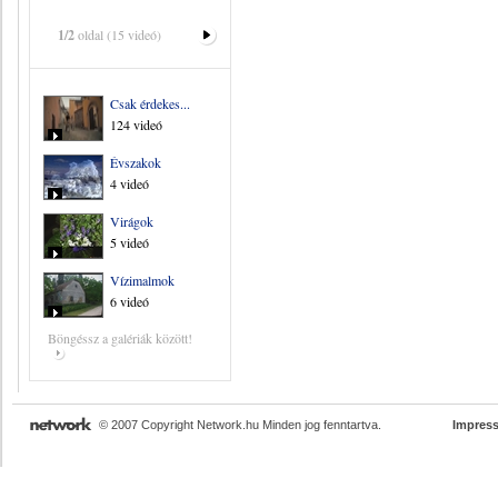
1/2
oldal (15 videó)
Csak érdekes...
124 videó
Évszakok
4 videó
Virágok
5 videó
Vízimalmok
6 videó
Böngéssz a galériák között!
© 2007 Copyright Network.hu Minden jog fenntartva.
Impres