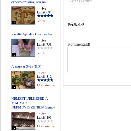
Látta 511 ember.
evőeszközökhöz, origami
14 éve
Látták:681
Jedlik
Értékeld!
Kreatív Ajándék Csomagolás
14 éve
Látták:758
Kommentáld!
Jedlik
A magyar Svájc(HD)
14 éve
Látták:512
kleizerimrene
NEMZETI JELKÉPEK A
MAGYAR
NÉPMŰVÉSZETBEN (demo)
14 éve
Látták:493
kleizerimrene