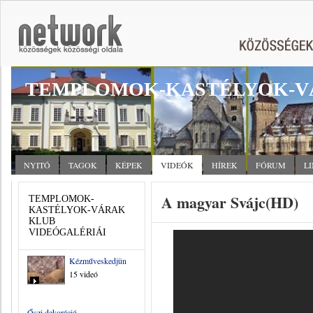
TEMPLOMOK-KASTÉLYOK-V
NYITÓ
TAGOK
KÉPEK
VIDEÓK
HÍREK
FÓRUM
L
A magyar Svájc(HD)
TEMPLOMOK-
KASTÉLYOK-VÁRAK
KLUB
VIDEÓGALÉRIÁI
Kézműveskedjünk
15 videó
Őszi dekoráció