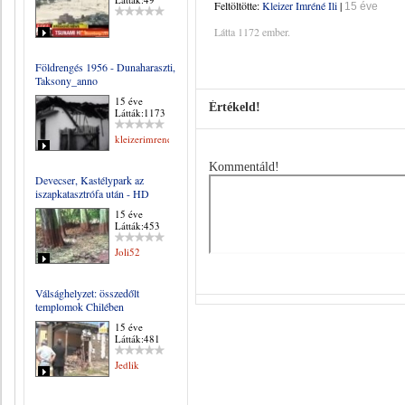
Feltöltötte:
Kleizer Imréné Ili
|
15 éve
Látta 1172 ember.
Földrengés 1956 - Dunaharaszti,
Taksony_anno
15 éve
Értékeld!
Látták:1173
kleizerimrene
Kommentáld!
Devecser, Kastélypark az
iszapkatasztrófa után - HD
15 éve
Látták:453
Joli52
Válsághelyzet: összedőlt
templomok Chilében
15 éve
Látták:481
Jedlik