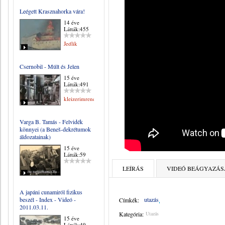
Leégett Krasznahorka vára!
14 éve
Látták:455
Jedlik
Csernobil - Múlt és Jelen
15 éve
Látták:491
kleizerimrene
Varga B. Tamás - Felvidék
könnyei (a Beneš-dekrétumok
áldozatainak)
15 éve
Látták:59
LEÍRÁS
VIDEÓ BEÁGYAZÁS
A japáni cunamiról fizikus
beszél - Index - Videó -
utazás
Címkék:
2011.03.11.
Kategória:
Utazás
15 éve
Látták:49