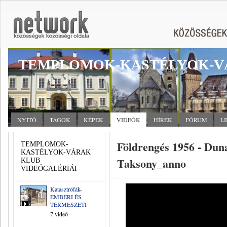
TEMPLOMOK-KASTÉLYOK-V
NYITÓ
TAGOK
KÉPEK
VIDEÓK
HÍREK
FÓRUM
L
Földrengés 1956 - Duna
TEMPLOMOK-
KASTÉLYOK-VÁRAK
Taksony_anno
KLUB
VIDEÓGALÉRIÁI
Katasztrófák-
EMBERI ÉS
TERMÉSZETI
7 videó