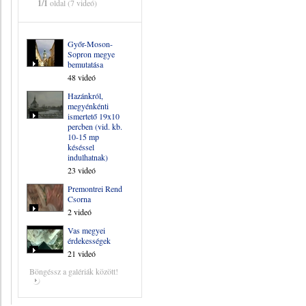
1/1
oldal (7 videó)
Győr-Moson-
Sopron megye
bemutatása
48 videó
Hazánkról,
megyénkénti
ismertető 19x10
percben (vid. kb.
10-15 mp
késéssel
indulhatnak)
23 videó
Premontrei Rend
Csorna
2 videó
Vas megyei
érdekességek
21 videó
Böngéssz a galériák között!