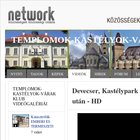
TEMPLOMOK-KASTÉLYOK-V
NYITÓ
TAGOK
KÉPEK
VIDEÓK
HÍREK
FÓRUM
L
Devecser, Kastélypark 
TEMPLOMOK-
KASTÉLYOK-VÁRAK
után - HD
KLUB
VIDEÓGALÉRIÁI
Katasztrófák-
EMBERI ÉS
TERMÉSZETI
7 videó