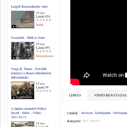
Leégett Krasznahorka vára!
14 éve
Látták:454
Jedlik
Csernobil - Múlt és Jelen
15 éve
Látták:491
kleizerimrene
Varga B. Tamás - Felvidék
könnyei (a Beneš-dekrétumok
áldozatainak)
15 éve
Látták:59
LEÍRÁS
VIDEÓ BEÁGYAZÁS
A japáni cunamiról fizikus
beszél - Index - Videó -
devecser
kastélypark
vörösiaza
Címkék:
2011.03.11.
Kategória:
Mozi, animáció
15 éve
Látták:49