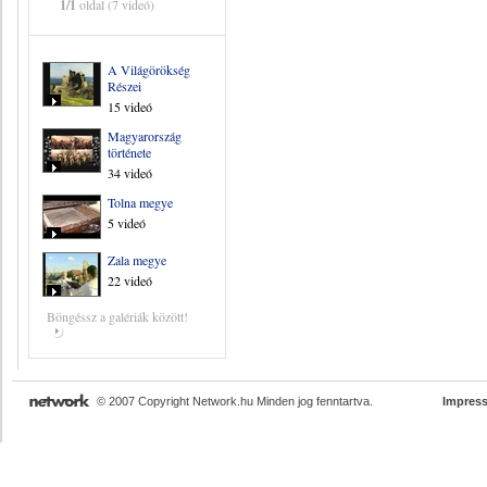
1/1
oldal (7 videó)
A Világörökség
Részei
15 videó
Magyarország
története
34 videó
Tolna megye
5 videó
Zala megye
22 videó
Böngéssz a galériák között!
© 2007 Copyright Network.hu Minden jog fenntartva.
Impres