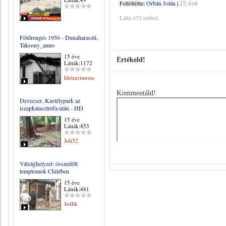
Feltöltötte:
Orbán Jolán
|
15 éve
Látta 452 ember.
Földrengés 1956 - Dunaharaszti,
Taksony_anno
15 éve
Értékeld!
Látták:1172
kleizerimrene
Kommentáld!
Devecser, Kastélypark az
iszapkatasztrófa után - HD
15 éve
Látták:453
Joli52
Válsághelyzet: összedőlt
templomok Chilében
15 éve
Látták:481
Jedlik